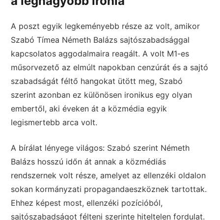
a legnagyobb irónia
A poszt egyik legkeményebb része az volt, amikor
Szabó Tímea Németh Balázs sajtószabadsággal
kapcsolatos aggodalmaira reagált. A volt M1-es
műsorvezető az elmúlt napokban cenzúrát és a sajtó
szabadságát féltő hangokat ütött meg, Szabó
szerint azonban ez különösen ironikus egy olyan
embertől, aki éveken át a közmédia egyik
legismertebb arca volt.
A bírálat lényege világos: Szabó szerint Németh
Balázs hosszú időn át annak a közmédiás
rendszernek volt része, amelyet az ellenzéki oldalon
sokan kormányzati propagandaeszköznek tartottak.
Ehhez képest most, ellenzéki pozícióból,
sajtószabadságot félteni szerinte hiteltelen fordulat.