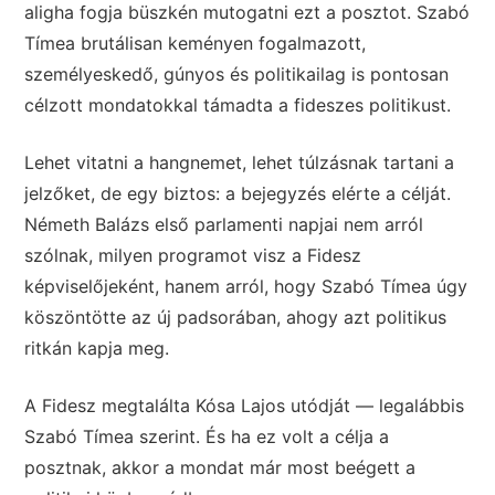
aligha fogja büszkén mutogatni ezt a posztot. Szabó
Tímea brutálisan keményen fogalmazott,
személyeskedő, gúnyos és politikailag is pontosan
célzott mondatokkal támadta a fideszes politikust.
Lehet vitatni a hangnemet, lehet túlzásnak tartani a
jelzőket, de egy biztos: a bejegyzés elérte a célját.
Németh Balázs első parlamenti napjai nem arról
szólnak, milyen programot visz a Fidesz
képviselőjeként, hanem arról, hogy Szabó Tímea úgy
köszöntötte az új padsorában, ahogy azt politikus
ritkán kapja meg.
A Fidesz megtalálta Kósa Lajos utódját — legalábbis
Szabó Tímea szerint. És ha ez volt a célja a
posztnak, akkor a mondat már most beégett a