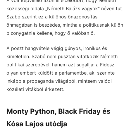
A volt képviselő azon is élcelődött, hogy Németh
közösségi oldala „Németh Balázs vagyok” néven fut.
Szabó szerint ez a különös önazonosítás
önmagában is beszédes, mintha a politikusnak külön
bizonygatnia kellene, hogy ő valóban ő.
A poszt hangvétele végig gúnyos, ironikus és
kíméletlen. Szabó nem pusztán vitatkozik Németh
politikai szerepével, hanem azt sugallja: a Fidesz
olyan embert küldött a parlamentbe, aki szerinte
inkább a propaganda világából, mintsem valódi
közéleti vitákból érkezett.
Monty Python, Black Friday és
Kósa Lajos utódja