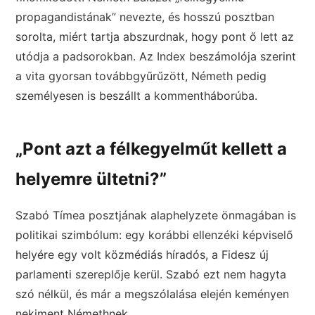
propagandistának” nevezte, és hosszú posztban
sorolta, miért tartja abszurdnak, hogy pont ő lett az
utódja a padsorokban. Az Index beszámolója szerint
a vita gyorsan továbbgyűrűzött, Németh pedig
személyesen is beszállt a kommentháborúba.
„Pont azt a félkegyelműt kellett a
helyemre ültetni?”
Szabó Tímea posztjának alaphelyzete önmagában is
politikai szimbólum: egy korábbi ellenzéki képviselő
helyére egy volt közmédiás híradós, a Fidesz új
parlamenti szereplője kerül. Szabó ezt nem hagyta
szó nélkül, és már a megszólalása elején keményen
nekiment Némethnek.