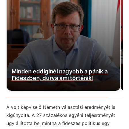
A kormány nyilvánosságra hozta az
Orbánék által kötött kínai gigahitel
K
részleteit, ülj le mielőtt elolvasod
e
A volt képviselő Németh választási eredményét is
kigúnyolta. A 27 százalékos egyéni teljesítményét
úgy állította be, mintha a fideszes politikus egy