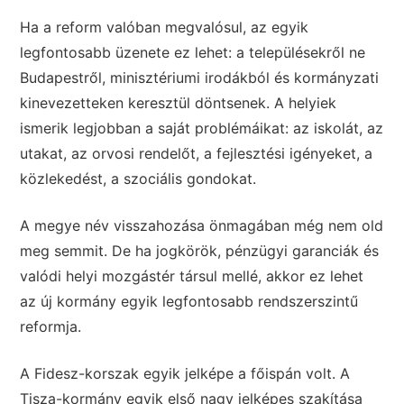
Ha a reform valóban megvalósul, az egyik
legfontosabb üzenete ez lehet: a településekről ne
Budapestről, minisztériumi irodákból és kormányzati
kinevezetteken keresztül döntsenek. A helyiek
ismerik legjobban a saját problémáikat: az iskolát, az
utakat, az orvosi rendelőt, a fejlesztési igényeket, a
közlekedést, a szociális gondokat.
A megye név visszahozása önmagában még nem old
meg semmit. De ha jogkörök, pénzügyi garanciák és
valódi helyi mozgástér társul mellé, akkor ez lehet
az új kormány egyik legfontosabb rendszerszintű
reformja.
A Fidesz-korszak egyik jelképe a főispán volt. A
Tisza-kormány egyik első nagy jelképes szakítása