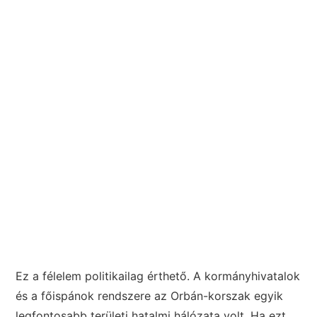
Ez a félelem politikailag érthető. A kormányhivatalok
és a főispánok rendszere az Orbán-korszak egyik
legfontosabb területi hatalmi hálózata volt. Ha ezt