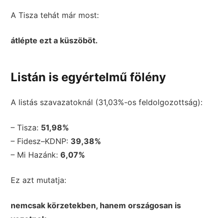
A Tisza tehát már most:
átlépte ezt a küszöböt.
Listán is egyértelmű fölény
A listás szavazatoknál (31,03%-os feldolgozottság):
– Tisza:
51,98%
– Fidesz–KDNP:
39,38%
– Mi Hazánk:
6,07%
Ez azt mutatja:
nemcsak körzetekben, hanem országosan is