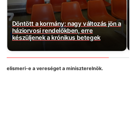
a
Szijjártó máris rossz híreket kapott:
M
Százmilliós bírságot szabott ki a
b
hatóság!
j
elismeri-e a vereséget a miniszterelnök.