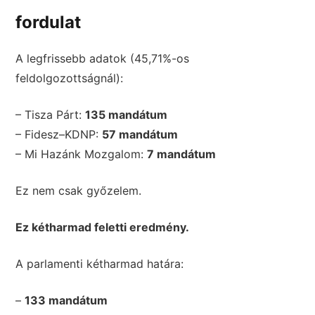
fordulat
A legfrissebb adatok (45,71%-os
feldolgozottságnál):
– Tisza Párt:
135 mandátum
– Fidesz–KDNP:
57 mandátum
– Mi Hazánk Mozgalom:
7 mandátum
Ez nem csak győzelem.
Ez kétharmad feletti eredmény.
A parlamenti kétharmad határa:
–
133 mandátum