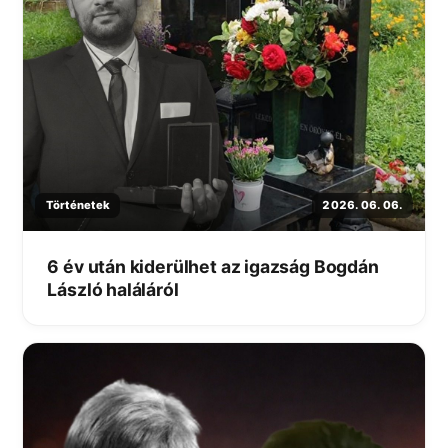
Történetek
2026. 06. 06.
6 év után kiderülhet az igazság Bogdán
László haláláról