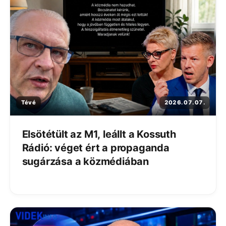
Tévé
2026. 07. 07.
Elsötétült az M1, leállt a Kossuth
Rádió: véget ért a propaganda
sugárzása a közmédiában