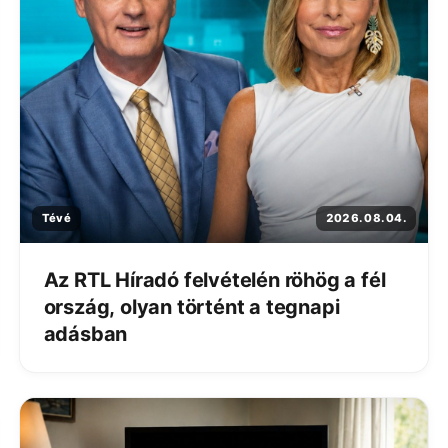
Tévé
2026. 08. 04.
Az RTL Híradó felvételén röhög a fél
ország, olyan történt a tegnapi
adásban