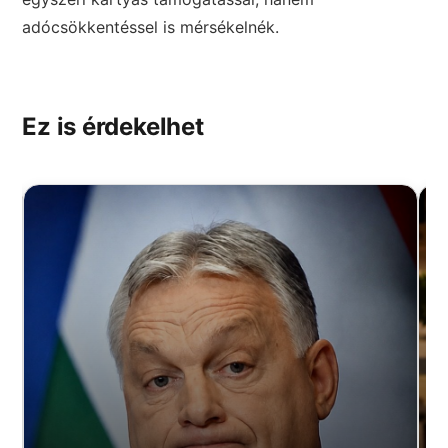
adócsökkentéssel is mérsékelnék.
Ez is érdekelhet