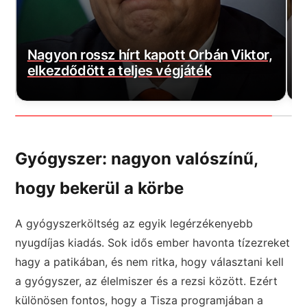
Elindult a visszaszámlálás: Napjai
H
,
Magyar Péternek az eddigi
p
legnagyobb lépésre
a
Gyógyszer: nagyon valószínű,
hogy bekerül a körbe
A gyógyszerköltség az egyik legérzékenyebb
nyugdíjas kiadás. Sok idős ember havonta tízezreket
hagy a patikában, és nem ritka, hogy választani kell
a gyógyszer, az élelmiszer és a rezsi között. Ezért
különösen fontos, hogy a Tisza programjában a