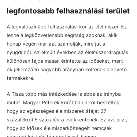
legfontosabb felhasználási terület
A legvalószínűbb felhasználási kör az élelmiszer. Ez
lenne a legközvetlenebb segítség azoknak, akik
hónap végén már azt számolják, mire jut a
nyugdíjból. Az elmúlt években az élelmiszerdrágulás
különösen fájdalmasan érintette az időseket, mert
ők jellemzően nagyobb arányban költenek alapvető
termékekre.
A Tisza több más intézkedése is ebbe az irányba
mutat. Magyar Péterék korábban arról beszéltek,
hogy az egészséges élelmiszerek áfáját 27
százalékról 5 százalékra csökkentenék. Ez azt jelzi,
hogy az idősek élelmiszerköltségeit nemcsak
egyszeri kártyás támogatással, hanem