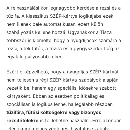
A felhasználási kör legnagyobb kérdése a rezsi és a
tűzifa. A klasszikus SZÉP-kártya logikájába ezek
nem illenek bele automatikusan, ezért külön
szabályozás kellene hozzá. Ugyanakkor a Tisza
többször is kiemelte, hogy a nyugdíjasok számára a
rezsi, a téli fűtés, a tűzifa és a gyógyszerköltség az
egyik legsúlyosabb teher.
Ezért elképzelhető, hogy a nyugdíjas SZÉP-kártyát
nem teljesen a régi SZÉP-kártya-szabályok alapján
vezetik be, hanem egy speciális, idősekre szabott
kártyaként. Ebben az esetben politikailag és
szociálisan is logikus lenne, ha legalább részben
tűzifára, fűtési költségekre vagy bizonyos
rezsitételekre
is fel lehetne használni. Erre azonban
jelenleg még nincs végleges, hivatalos szabály.