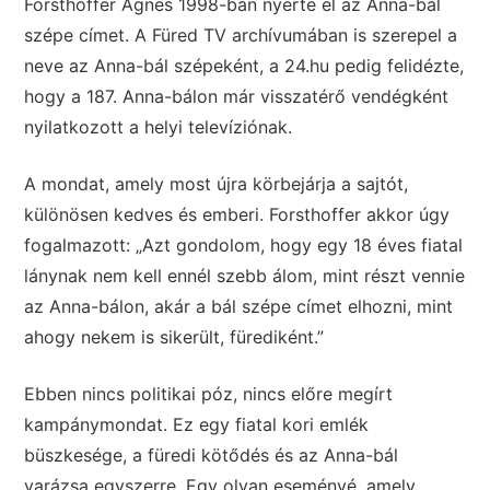
Forsthoffer Ágnes 1998-ban nyerte el az Anna-bál
szépe címet. A Füred TV archívumában is szerepel a
neve az Anna-bál szépeként, a 24.hu pedig felidézte,
hogy a 187. Anna-bálon már visszatérő vendégként
nyilatkozott a helyi televíziónak.
A mondat, amely most újra körbejárja a sajtót,
különösen kedves és emberi. Forsthoffer akkor úgy
fogalmazott: „Azt gondolom, hogy egy 18 éves fiatal
lánynak nem kell ennél szebb álom, mint részt vennie
az Anna-bálon, akár a bál szépe címet elhozni, mint
ahogy nekem is sikerült, fürediként.”
Ebben nincs politikai póz, nincs előre megírt
kampánymondat. Ez egy fiatal kori emlék
büszkesége, a füredi kötődés és az Anna-bál
varázsa egyszerre. Egy olyan eseményé, amely