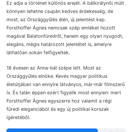
Ez adja a történet különös erejét. A bálkirálynői múlt
könnyen lehetne csupán kedves érdekesség, de
most, az Országgyűlés élén, új jelentést kap.
Forsthoffer Ágnes nemcsak szép emléket hozott
magával Balatonfüredről, hanem egy olyan nyugodt,
elegáns, mégis határozott jelenlétet is, amelyre
láthatóan sokan felfigyeltek.
18 évesen az Anna-bál szépe lett. Most az
Országgyűlés elnöke. Kevés magyar politikus
életútjában van ennyire látványos, már-már filmszerű
ív. És talán éppen ezért figyelik most ennyien: mert
Forsthoffer Ágnes egyszerre hoz valamit a régi
füredi eleganciából és egy új politikai korszak
ígéretéből.