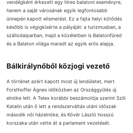
vendégként érkezett egy híres balatoni eseményre,
hanem a saját városának egyik legfontosabb
ünnepén kapott elismerést. Ez a fajta helyi kötődés
később is végigkísérte a pályáját: a turizmusban, a
szállodaiparban, majd a közéletben is Balatonfüred
és a Balaton világa maradt az egyik erős alapja.
Bálkirálynőből közjogi vezető
A történet azért kapott most új lendületet, mert
Forsthoffer Ágnes időközben az Országgyűlés új
elnöke lett. A Telex korábbi beszámolója szerint Szili
Katalin után ő lett a rendszerváltás utáni időszak
második női házelnöke, és Kövér László hosszú
korszaka után vette át a parlament vezetését.