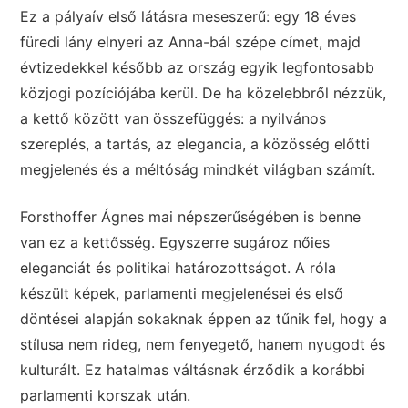
Ez a pályaív első látásra meseszerű: egy 18 éves
füredi lány elnyeri az Anna-bál szépe címet, majd
évtizedekkel később az ország egyik legfontosabb
közjogi pozíciójába kerül. De ha közelebbről nézzük,
a kettő között van összefüggés: a nyilvános
szereplés, a tartás, az elegancia, a közösség előtti
megjelenés és a méltóság mindkét világban számít.
Forsthoffer Ágnes mai népszerűségében is benne
van ez a kettősség. Egyszerre sugároz nőies
eleganciát és politikai határozottságot. A róla
készült képek, parlamenti megjelenései és első
döntései alapján sokaknak éppen az tűnik fel, hogy a
stílusa nem rideg, nem fenyegető, hanem nyugodt és
kulturált. Ez hatalmas váltásnak érződik a korábbi
parlamenti korszak után.