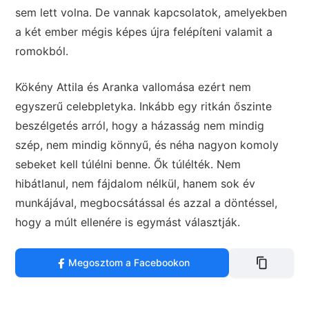
sem lett volna. De vannak kapcsolatok, amelyekben
a két ember mégis képes újra felépíteni valamit a
romokból.
Kökény Attila és Aranka vallomása ezért nem
egyszerű celebpletyka. Inkább egy ritkán őszinte
beszélgetés arról, hogy a házasság nem mindig
szép, nem mindig könnyű, és néha nagyon komoly
sebeket kell túlélni benne. Ők túlélték. Nem
hibátlanul, nem fájdalom nélkül, hanem sok év
munkájával, megbocsátással és azzal a döntéssel,
hogy a múlt ellenére is egymást választják.
Megosztom a Facebookon