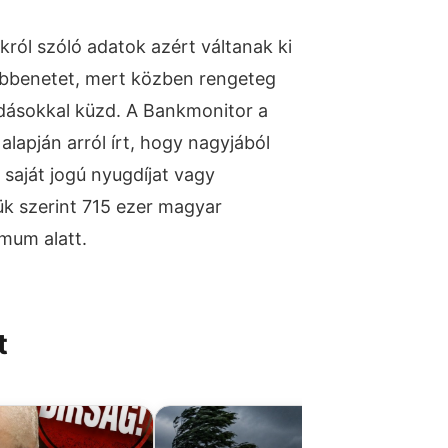
ról szóló adatok azért váltanak ki
bbenetet, mert közben rengeteg
dásokkal küzd. A Bankmonitor a
alapján arról írt, hogy nagyjából
 saját jogú nyugdíjat vagy
ük szerint 715 ezer magyar
imum alatt.
t