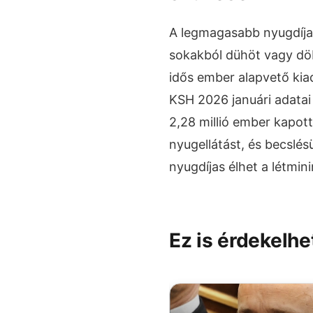
A legmagasabb nyugdíjak
sokakból dühöt vagy dö
idős ember alapvető kia
KSH 2026 januári adatai 
2,28 millió ember kapott
nyugellátást, és becslés
nyugdíjas élhet a létmin
Ez is érdekelhe