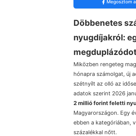
Megosztom a
Döbbenetes szám 
nyugdíjakról: e
megduplázódott
Miközben rengeteg magy
hónapra számolgat, új 
szétnyílt az olló az idős
adatok szerint 2026 jan
2 millió forint feletti n
Magyarországon. Egy év
ebben a kategóriában, v
százalékkal nőtt.