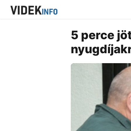
5 perce jött
nyugdíjakr