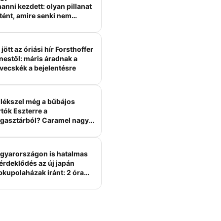
anni kezdett: olyan pillanat
tént, amire senki nem
ámított
jött az óriási hír Forsthoffer
nestől: máris áradnak a
vecskék a bejelentésre
lékszel még a bűbájos
tók Eszterre a
gasztárból? Caramel nagy
erelme volt
gyarországon is hatalmas
érdeklődés az új japán
bkupolaházak iránt: 2 óra
tt felépülhetnek, és
épesztő áron hirdetik őket