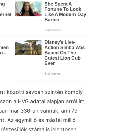
rint közötti sávban szintén komoly
zon a HVG adatai alapján arról írt,
ban már 336-an vannak, ami 79
t. Az egymillió és másfél millió
n részesülők száma is jelentősen