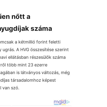
en nőtt a
yugdíjak száma
mcsak a kétmillió forint feletti
y ugrás. A HVG összesítése szerint
i havi ellátásban részesülők száma
rről több mint 23 ezerre
agában is látványos változás, még
ugdíjas társadalomhoz képest
l van szó.