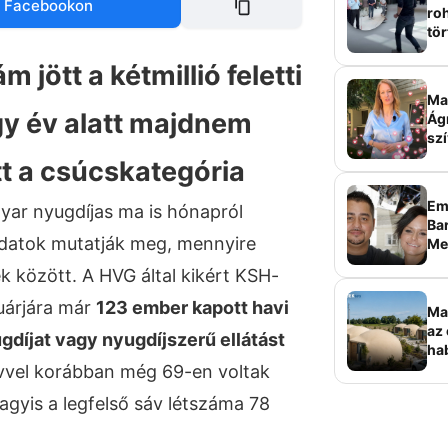
 Facebookon
roh
tör
sz
jött a kétmillió feletti
Ma 
gy év alatt majdnem
Ág
szí
 a csúcskategória
Em
ar nyugdíjas ma is hónapról
Bar
adatok mutatják meg, mennyire
Me
sz
ek között. A HVG által kikért KSH-
uárjára már
123 ember kapott havi
Ma
az 
yugdíjat vagy nyugdíjszerű ellátást
ha
ala
vel korábban még 69-en voltak
elk
agyis a legfelső sáv létszáma 78