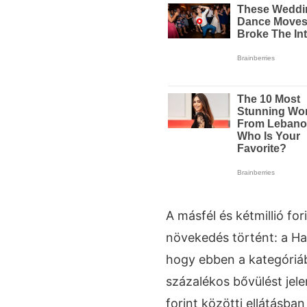
A másfél és kétmillió fo
növekedés történt: a Has
hogy ebben a kategóriá
százalékos bővülést jelen
forint közötti ellátásba