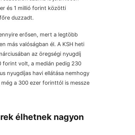
 és 1 millió forint közötti
 főre duzzadt.
nnyire erősen, mert a legtöbb
en más valóságban él. A KSH heti
márciusában az öregségi nyugdíj
 forint volt, a medián pedig 230
ikus nyugdíjas havi ellátása nemhogy
e még a 300 ezer forinttól is messze
rek élhetnek nagyon