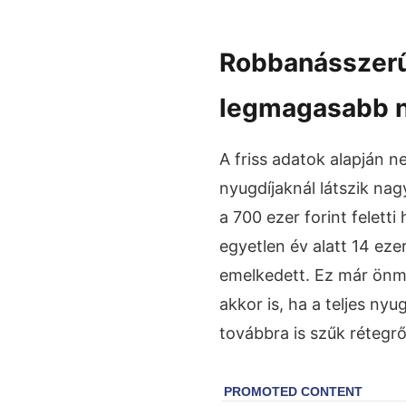
Robbanásszerű
legmagasabb n
A friss adatok alapján ne
nyugdíjaknál látszik nag
a 700 ezer forint felett
egyetlen év alatt 14 eze
emelkedett. Ez már önm
akkor is, ha a teljes ny
továbbra is szűk rétegrő