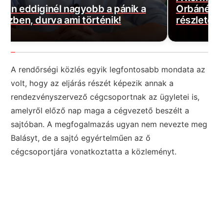
Orbánék által kötött kínai gigahitel
K
részleteit, ülj le mielőtt elolvasod
e
A rendőrségi közlés egyik legfontosabb mondata az
volt, hogy az eljárás részét képezik annak a
rendezvényszervező cégcsoportnak az ügyletei is,
amelyről előző nap maga a cégvezető beszélt a
sajtóban. A megfogalmazás ugyan nem nevezte meg
Balásyt, de a sajtó egyértelműen az ő
cégcsoportjára vonatkoztatta a közleményt.