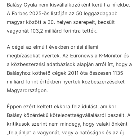
Balásy Gyula nem kisvállalkozóként került a hírekbe.
A Forbes 2025-ös listáján az 50 leggazdagabb
magyar között a 30. helyen szerepelt, becsült
vagyonát 103,2 milliárd forintra tették.
A cégei az elmúlt években óriási állami
megbízásokat nyertek. Az Euronews a K-Monitor és
a közbeszerzési adatbázisok alapján arról írt, hogy a
Balásyhoz köthető cégek 2011 óta összesen 1135
milliárd forint értékben nyertek közbeszerzéseket
Magyarországon.
Éppen ezért keltett ekkora felzúdulást, amikor
Balásy közérdekű kötelezettségvállalásról beszélt. A
kritikusok szerint nem mindegy, hogy valaki önként
„felajánlja” a vagyonát, vagy a hatóságok és az új