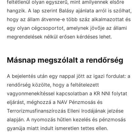
feltétlenül olyan egyszerű, mint amilyennek elsőre
hangzik. A lap szerint Balásy ajánlata arról is szólhat,
hogy az állam átvenne-e több száz alkalmazottat és
egy olyan cégcsoportot, amelynek jövője az állami
megrendelések nélkül erősen kérdéses lehet.
Másnap megszólalt a rendőrség
A bejelentés után egy nappal jött az igazi fordulat: a
rendőrség közölte, hogy a feltételezett
vagyonmenekítéssel kapcsolatban a KR NNI folytat
eljárást, méghozzá a NAV Pénzmosás és
Terrorizmusfinanszírozás Elleni Irodájának jelzése
alapján. A nyomozás hűtlen kezelés és pénzmosás
gyanúja miatt indult ismeretlen tettes ellen.