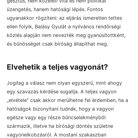
gesztus, nem közéleti vita és nem politikai
üzengetés, hanem hatósági lépés. Fontos
ugyanakkor rögzíteni: az eljárás ismeretlen tettes
ellen folyik, Balásy Gyulát a nyilvános rendőrségi
közlés alapján nem nevezték meg gyanúsítottként,
és bűnösséget csak bíróság állapíthat meg.
Elvehetik a teljes vagyonát?
Jogilag a válasz nem olyan egyszerű, mint ahogy
egy szavazás kérdése sugallja. A teljes vagyon
„elvétele” csak akkor merülhetne fel érdemben, ha a
hatóságok bizonyítani tudnák, hogy a vagyon
egésze vagy egy része bűncselekményből
származik, illetve ha bírósági döntés születne
vagyonelkobzásról. A mostani szakaszban