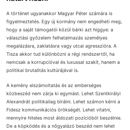
A történet ugyanakkor Magyar Péter számára is
figyelmeztetés. Egy új kormány nem engedheti meg,
hogy a saját támogatói közül bárki azt higgye: a
választási győzelem felhatalmazás személyes
megalázásra, zaklatásra vagy utcai agresszióra. A
Tisza akkor tud különbözni a régi rendszertől, ha
nemcsak a korrupcióval és luxussal szakít, hanem a
politikai brutalitás kultúrájával is.
A kemény elszámoltatás és az emberséges
közbeszéd nem zárja ki egymást. Lehet Szentkirályi
Alexandrát politikailag bírálni. Lehet számon kérni a
Fidesz kommunikációs örökségét. Lehet vitatni,
mennyire hiteles most áldozati pozícióból beszélnie.
De a köpködés és a nőgyalázó beszéd nem lehet