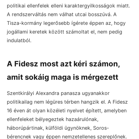
politikai ellenfelek elleni karaktergyilkosságok miatt.
A rendszerváltás nem válhat utcai bosszúvá. A
Tisza-kormány legerősebb ígérete éppen az, hogy
jogállami keretek között számoltat el, nem pedig
indulatból.
A Fidesz most azt kéri számon,
amit sokáig maga is mérgezett
Szentkirályi Alexandra panasza ugyanakkor
politikailag nem légüres térben hangzik el. A Fidesz
16 éven át olyan közéleti nyelvet épített, amelyben
ellenfeleket bélyegeztek hazaárulónak,
háborúpártinak, külföldi ügynöknek, Soros-
bérencnek vagy éppen nemzetellenes szereplőnek.