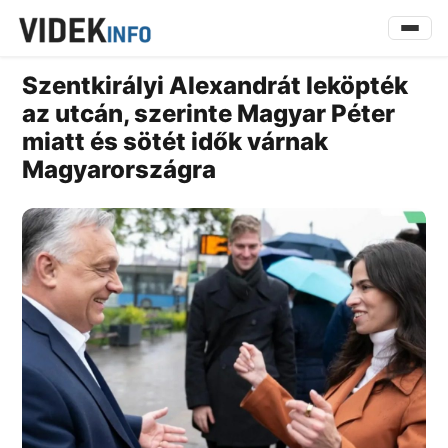
Szentkirályi Alexandrát leköpték
az utcán, szerinte Magyar Péter
miatt és sötét idők várnak
Magyarországra