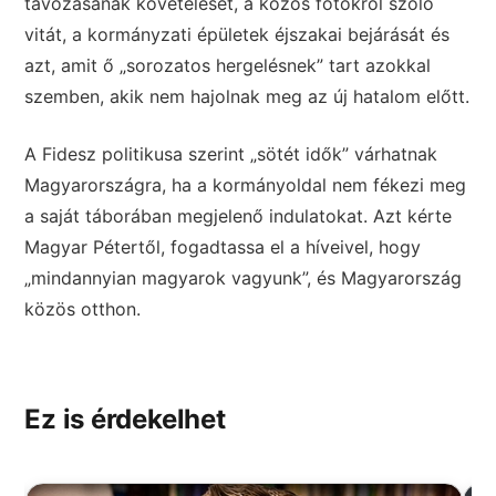
távozásának követelését, a közös fotókról szóló
vitát, a kormányzati épületek éjszakai bejárását és
azt, amit ő „sorozatos hergelésnek” tart azokkal
szemben, akik nem hajolnak meg az új hatalom előtt.
A Fidesz politikusa szerint „sötét idők” várhatnak
Magyarországra, ha a kormányoldal nem fékezi meg
a saját táborában megjelenő indulatokat. Azt kérte
Magyar Pétertől, fogadtassa el a híveivel, hogy
„mindannyian magyarok vagyunk”, és Magyarország
közös otthon.
Ez is érdekelhet