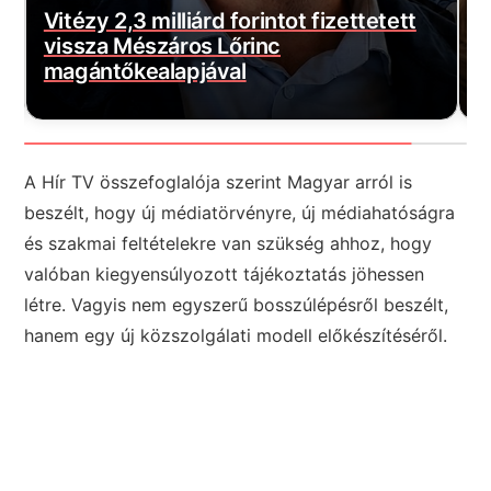
E
Borbás Marcsi nem hátrál, beperelte
s
Kocsis Mátét
f
A Hír TV összefoglalója szerint Magyar arról is
beszélt, hogy új médiatörvényre, új médiahatóságra
és szakmai feltételekre van szükség ahhoz, hogy
valóban kiegyensúlyozott tájékoztatás jöhessen
létre. Vagyis nem egyszerű bosszúlépésről beszélt,
hanem egy új közszolgálati modell előkészítéséről.