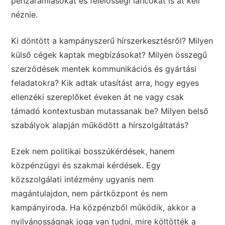
pénzáramlásokat és felelősségi láncokat is át kell
néznie.
Ki döntött a kampányszerű hírszerkesztésről? Milyen
külső cégek kaptak megbízásokat? Milyen összegű
szerződések mentek kommunikációs és gyártási
feladatokra? Kik adtak utasítást arra, hogy egyes
ellenzéki szereplőket éveken át ne vagy csak
támadó kontextusban mutassanak be? Milyen belső
szabályok alapján működött a hírszolgáltatás?
Ezek nem politikai bosszúkérdések, hanem
közpénzügyi és szakmai kérdések. Egy
közszolgálati intézmény ugyanis nem
magántulajdon, nem pártközpont és nem
kampányiroda. Ha közpénzből működik, akkor a
nyilvánosságnak joga van tudni, mire költötték a