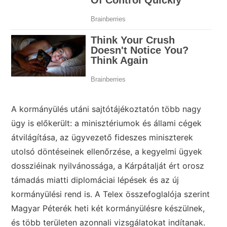
A kormányülés utáni sajtótájékoztatón több nagy
ügy is előkerült: a minisztériumok és állami cégek
átvilágítása, az ügyvezető fideszes miniszterek
utolsó döntéseinek ellenőrzése, a kegyelmi ügyek
dossziéinak nyilvánossága, a Kárpátalját ért orosz
támadás miatti diplomáciai lépések és az új
kormányülési rend is. A Telex összefoglalója szerint
Magyar Péterék heti két kormányülésre készülnek,
és több területen azonnali vizsgálatokat indítanak.