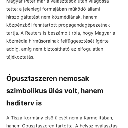
Magyar Péter már a választások után világossá
tette: a jelenlegi formájában működő állami
hírszolgáltatást nem közmédiának, hanem
közpénzből fenntartott propagandagépezetnek
tartja. A Reuters is beszámolt róla, hogy Magyar a
közmédia hírműsorainak felfüggesztését ígérte
addig, amíg nem biztosítható az elfogulatlan
tájékoztatás.
Ópusztaszeren nemcsak
szimbolikus ülés volt, hanem
haditerv is
A Tisza-kormány első ülését nem a Karmelitában,
hanem Ópusztaszeren tartotta. A helyszínválasztás