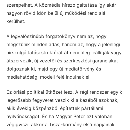
szerepelhet. A közmédia hírszolgáltatása így akár
nagyon rövid időn belül új működési rend alá
kerülhet.
A legvalószínűbb forgatókönyv nem az, hogy
megszűnik minden adás, hanem az, hogy a jelenlegi
hírszolgáltatási struktúrát átmenetileg leállítják vagy
átszervezik, új vezetői és szerkesztési garanciákat
dolgoznak ki, majd egy új médiatörvény és
médiahatósági modell felé indulnak el.
Ez óriási politikai ütközet lesz. A régi rendszer egyik
legerősebb fegyverét veszik ki a kezéből azoknak,
akik évekig közpénzből építettek pártállami
nyilvánosságot. És ha Magyar Péter ezt valóban
végigviszi, akkor a Tisza-kormány első napjainak