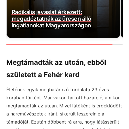
Vitézy 2,3 milliárd forintot fizettetett
vissza Mészáros Lőrinc
B
magántőkealapjával
K
Megtámadták az utcán, ebből
született a Fehér kard
Életének egyik meghatározó fordulata 23 éves
korában történt. Már vakon tartott hazafelé, amikor
megtámadták az utcán. Mivel látóként is érdeklődött
a harcművészetek iránt, sikerült leszerelnie a
támadóját. Ezután döbbent rá arra, hogy látássérült