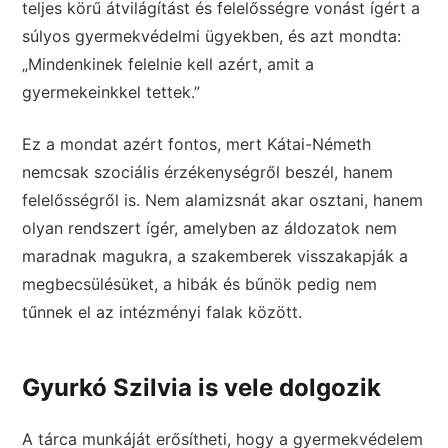
teljes körű átvilágítást és felelősségre vonást ígért a
súlyos gyermekvédelmi ügyekben, és azt mondta:
„Mindenkinek felelnie kell azért, amit a
gyermekeinkkel tettek.”
Ez a mondat azért fontos, mert Kátai-Németh
nemcsak szociális érzékenységről beszél, hanem
felelősségről is. Nem alamizsnát akar osztani, hanem
olyan rendszert ígér, amelyben az áldozatok nem
maradnak magukra, a szakemberek visszakapják a
megbecsülésüket, a hibák és bűnök pedig nem
tűnnek el az intézményi falak között.
Gyurkó Szilvia is vele dolgozik
A tárca munkáját erősítheti, hogy a gyermekvédelem