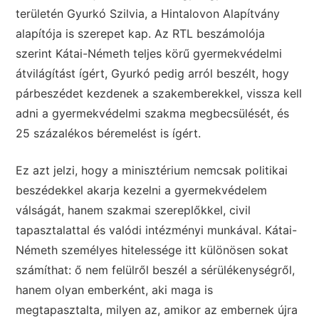
területén Gyurkó Szilvia, a Hintalovon Alapítvány
alapítója is szerepet kap. Az RTL beszámolója
szerint Kátai-Németh teljes körű gyermekvédelmi
átvilágítást ígért, Gyurkó pedig arról beszélt, hogy
párbeszédet kezdenek a szakemberekkel, vissza kell
adni a gyermekvédelmi szakma megbecsülését, és
25 százalékos béremelést is ígért.
Ez azt jelzi, hogy a minisztérium nemcsak politikai
beszédekkel akarja kezelni a gyermekvédelem
válságát, hanem szakmai szereplőkkel, civil
tapasztalattal és valódi intézményi munkával. Kátai-
Németh személyes hitelessége itt különösen sokat
számíthat: ő nem felülről beszél a sérülékenységről,
hanem olyan emberként, aki maga is
megtapasztalta, milyen az, amikor az embernek újra