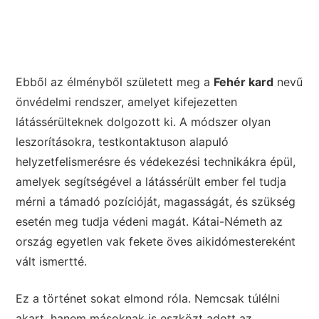
Ebből az élményből született meg a
Fehér kard
nevű
önvédelmi rendszer, amelyet kifejezetten
látássérülteknek dolgozott ki. A módszer olyan
leszorításokra, testkontaktuson alapuló
helyzetfelismerésre és védekezési technikákra épül,
amelyek segítségével a látássérült ember fel tudja
mérni a támadó pozícióját, magasságát, és szükség
esetén meg tudja védeni magát. Kátai-Németh az
ország egyetlen vak fekete öves aikidómestereként
vált ismertté.
Ez a történet sokat elmond róla. Nemcsak túlélni
akart, hanem másoknak is eszközt adott az