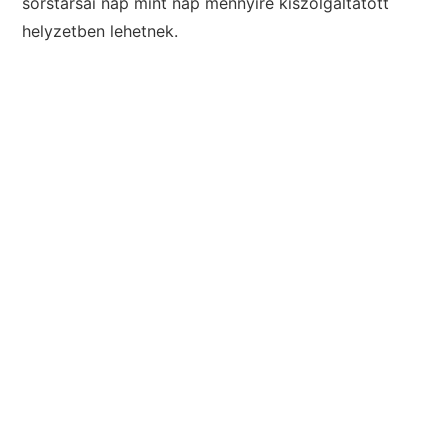
sorstársai nap mint nap mennyire kiszolgáltatott
helyzetben lehetnek.