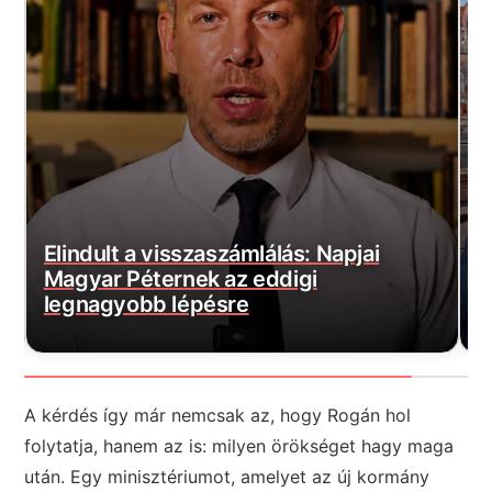
Hihetetlen dolog történik a magyar
S
politikában, Európában egyedüllálló
ü
ami történik
f
A kérdés így már nemcsak az, hogy Rogán hol
folytatja, hanem az is: milyen örökséget hagy maga
után. Egy minisztériumot, amelyet az új kormány