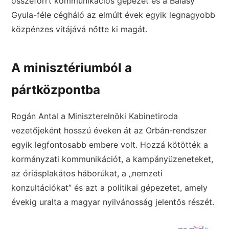
összeforrt kommunikációs gépezet és a Balásy
Gyula-féle cégháló az elmúlt évek egyik legnagyobb
közpénzes vitájává nőtte ki magát.
A minisztériumból a
pártközpontba
Rogán Antal a Miniszterelnöki Kabinetiroda
vezetőjeként hosszú éveken át az Orbán-rendszer
egyik legfontosabb embere volt. Hozzá kötötték a
kormányzati kommunikációt, a kampányüzeneteket,
az óriásplakátos háborúkat, a „nemzeti
konzultációkat” és azt a politikai gépezetet, amely
évekig uralta a magyar nyilvánosság jelentős részét.