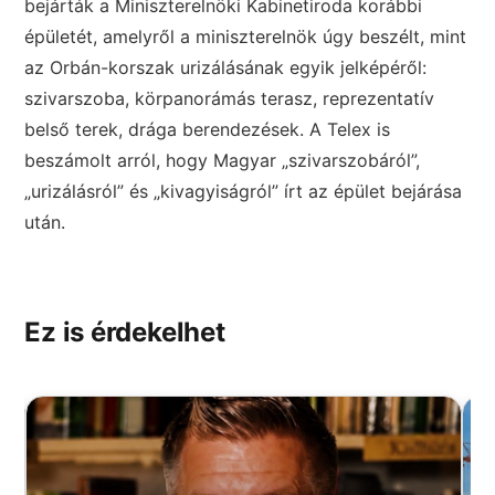
bejárták a Miniszterelnöki Kabinetiroda korábbi
épületét, amelyről a miniszterelnök úgy beszélt, mint
az Orbán-korszak urizálásának egyik jelképéről:
szivarszoba, körpanorámás terasz, reprezentatív
belső terek, drága berendezések. A Telex is
beszámolt arról, hogy Magyar „szivarszobáról”,
„urizálásról” és „kivagyiságról” írt az épület bejárása
után.
Ez is érdekelhet