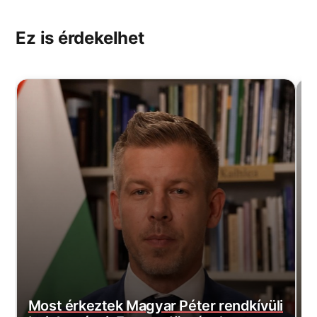
Ez is érdekelhet
i
D