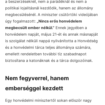
a beszerzéseknél, nem a parádéknál és nem a
politikai lojalitásnál kezdődik, hanem az állomány
megbecsülésénél. A miniszter csütörtöki videójában
úgy fogalmazott:
„Nincs erős honvédelem
megbecsült ember nélkül.”
Ennek jegyében a
honvédelem napját, május 21-ét és annak másnapját
is szolgálat nélküli nappá nyilvánította a Honvédség
és a honvédelmi tárca teljes állománya számára,
emellett rendeletben további tíz szabadnapot
biztosítana a katonáknak és a tárca dolgozóinak.
Nem fegyverrel, hanem
emberséggel kezdett
Egy honvédelmi minisztertől sokan először nagy