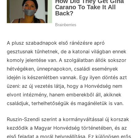
A plusz szabadnapok első ránézésre apró
gesztusnak tűnhetnek, de a katonai világban ennek
komoly jelentése van. A szolgálatban állók sokszor
hétvégéken, ünnepnapokon, családi események
idején is készenlétben vannak. Egy ilyen döntés azt
üzeni: az új vezetés látja, hogy a Honvédség nem
elvont intézmény, hanem emberekből áll, akiknek
családjuk, terhelhetőségük és magánéletük is van.
Ruszin-Szendi szerint a kormányváltással új korszak
kezdődik a Magyar Honvédség történetében, és az
első feladat a morál helyreállítása. Ez különösen erős