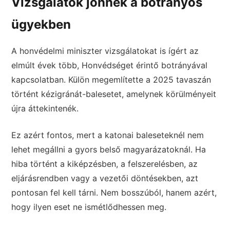
Vizsgálatok jönnek a botrányos
ügyekben
A honvédelmi miniszter vizsgálatokat is ígért az
elmúlt évek több, Honvédséget érintő botrányával
kapcsolatban. Külön megemlítette a 2025 tavaszán
történt kézigránát-balesetet, amelynek körülményeit
újra áttekintenék.
Ez azért fontos, mert a katonai baleseteknél nem
lehet megállni a gyors belső magyarázatoknál. Ha
hiba történt a kiképzésben, a felszerelésben, az
eljárásrendben vagy a vezetői döntésekben, azt
pontosan fel kell tárni. Nem bosszúból, hanem azért,
hogy ilyen eset ne ismétlődhessen meg.