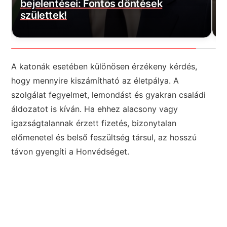
Most érkezett: Felszálltak a
f
honvédség helikopterei, akkora a baj
a
A katonák esetében különösen érzékeny kérdés,
hogy mennyire kiszámítható az életpálya. A
szolgálat fegyelmet, lemondást és gyakran családi
áldozatot is kíván. Ha ehhez alacsony vagy
igazságtalannak érzett fizetés, bizonytalan
előmenetel és belső feszültség társul, az hosszú
távon gyengíti a Honvédséget.