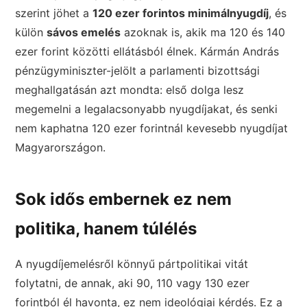
szerint jöhet a
120 ezer forintos minimálnyugdíj
, és
külön
sávos emelés
azoknak is, akik ma 120 és 140
ezer forint közötti ellátásból élnek. Kármán András
pénzügyminiszter-jelölt a parlamenti bizottsági
meghallgatásán azt mondta: első dolga lesz
megemelni a legalacsonyabb nyugdíjakat, és senki
nem kaphatna 120 ezer forintnál kevesebb nyugdíjat
Magyarországon.
Sok idős embernek ez nem
politika, hanem túlélés
A nyugdíjemelésről könnyű pártpolitikai vitát
folytatni, de annak, aki 90, 110 vagy 130 ezer
forintból él havonta, ez nem ideológiai kérdés. Ez a