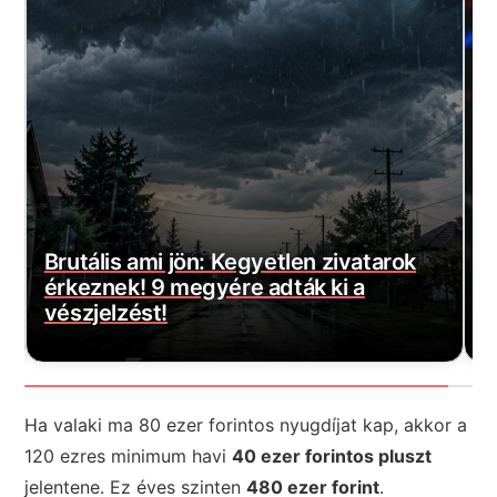
Magyar Péter bejelentette a várva-
E
várt jó hírt! Végre elkezdődött…
m
Ha valaki ma 80 ezer forintos nyugdíjat kap, akkor a
120 ezres minimum havi
40 ezer forintos pluszt
jelentene. Ez éves szinten
480 ezer forint
.