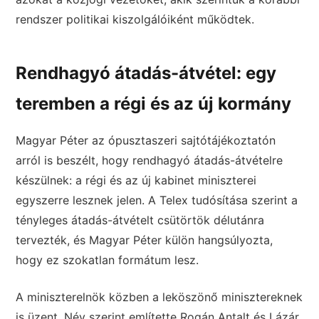
rendszer politikai kiszolgálóiként működtek.
Rendhagyó átadás-átvétel: egy
teremben a régi és az új kormány
Magyar Péter az ópusztaszeri sajtótájékoztatón
arról is beszélt, hogy rendhagyó átadás-átvételre
készülnek: a régi és az új kabinet miniszterei
egyszerre lesznek jelen. A Telex tudósítása szerint a
tényleges átadás-átvételt csütörtök délutánra
tervezték, és Magyar Péter külön hangsúlyozta,
hogy ez szokatlan formátum lesz.
A miniszterelnök közben a leköszönő minisztereknek
is üzent. Név szerint említette Rogán Antalt és Lázár