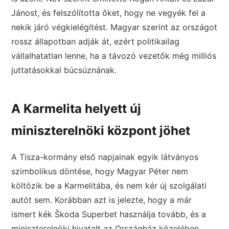
Jánost, és felszólította őket, hogy ne vegyék fel a
nekik járó végkielégítést. Magyar szerint az országot
rossz állapotban adják át, ezért politikailag
vállalhatatlan lenne, ha a távozó vezetők még milliós
juttatásokkal búcsúznának.
A Karmelita helyett új
miniszterelnöki központ jöhet
A Tisza-kormány első napjainak egyik látványos
szimbolikus döntése, hogy Magyar Péter nem
költözik be a Karmelitába, és nem kér új szolgálati
autót sem. Korábban azt is jelezte, hogy a már
ismert kék Škoda Superbet használja tovább, és a
miniszterelnöki hivatalt az Országház közelében