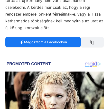
tette: az új kormány nem várni akar, hanem
cselekedni. A kérdés már csak az, hogy a régi
rendszer emberei önként félreállnak-e, vagy a Tisza
kétharmados többségének kell megnyitnia az utat az
új közjogi korszak előtt.
Megosztom a Facebookon