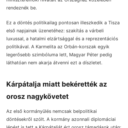
rendeznék be.
Ez a döntés politikailag pontosan illeszkedik a Tisza
első napjainak üzenetéhez: szakítás a várbeli
luxussal, a hatalmi elzártsággal és a reprezentációs
politikával. A Karmelita az Orbán-korszak egyik
legerősebb szimbóluma lett, Magyar Péter pedig
láthatóan nem akarja átvenni ezt a díszletet.
Kárpátalja miatt bekérették az
orosz nagykövetet
Az első kormányülés nemcsak belpolitikai
döntésekről szólt. A kormány azonnali diplomáciai
lépést is tett a Kárpátalját ért orosz támadások után: