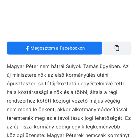
Megosztom a Facebookon
Magyar Péter nem hátrál Sulyok Tamás ügyében. Az
új miniszterelnök az első kormányülés utáni
ópusztaszeri sajtótájékoztatón egyértelművé tette:
ha a köztársasági elnök és a többi, általa a régi
rendszerhez kötött közjogi vezető május végéig
nem mond le önként, akkor alkotmánymódosítással
teremtenék meg az eltávolításuk jogi lehetőségét. Ez
az új Tisza-kormány eddigi egyik legkeményebb
közjogi üzenete: Magyar Péterék nemcsak kormányt