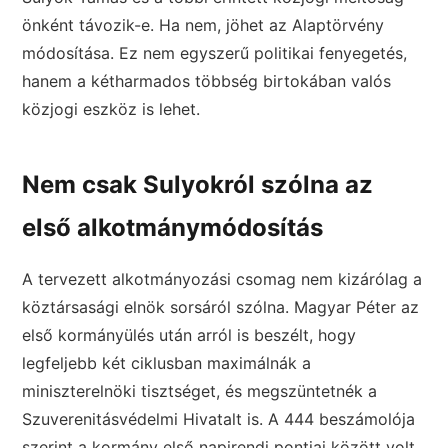
önként távozik-e. Ha nem, jöhet az Alaptörvény
módosítása. Ez nem egyszerű politikai fenyegetés,
hanem a kétharmados többség birtokában valós
közjogi eszköz is lehet.
Nem csak Sulyokról szólna az
első alkotmánymódosítás
A tervezett alkotmányozási csomag nem kizárólag a
köztársasági elnök sorsáról szólna. Magyar Péter az
első kormányülés után arról is beszélt, hogy
legfeljebb két ciklusban maximálnák a
miniszterelnöki tisztséget, és megszüntetnék a
Szuverenitásvédelmi Hivatalt is. A 444 beszámolója
szerint a kormány első napirendi pontjai között volt