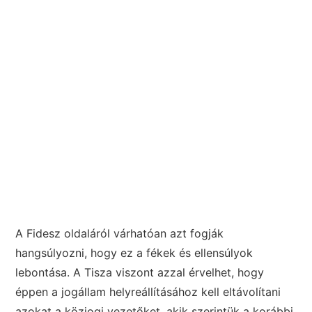
A Fidesz oldaláról várhatóan azt fogják
hangsúlyozni, hogy ez a fékek és ellensúlyok
lebontása. A Tisza viszont azzal érvelhet, hogy
éppen a jogállam helyreállításához kell eltávolítani
azokat a közjogi vezetőket, akik szerintük a korábbi