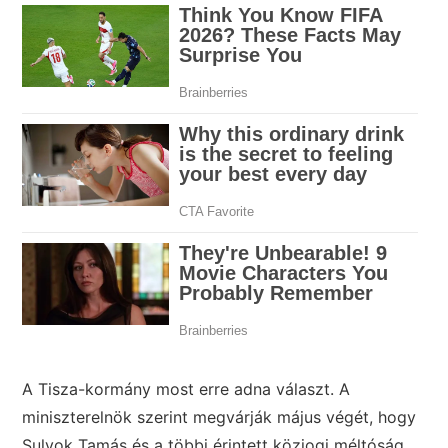
A Tisza-kormány most erre adna választ. A
miniszterelnök szerint megvárják május végét, hogy
Sulyok Tamás és a többi érintett közjogi méltóság