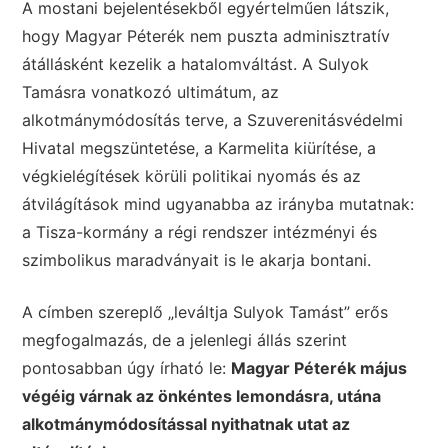
A mostani bejelentésekből egyértelműen látszik,
hogy Magyar Péterék nem puszta adminisztratív
átállásként kezelik a hatalomváltást. A Sulyok
Tamásra vonatkozó ultimátum, az
alkotmánymódosítás terve, a Szuverenitásvédelmi
Hivatal megszüntetése, a Karmelita kiürítése, a
végkielégítések körüli politikai nyomás és az
átvilágítások mind ugyanabba az irányba mutatnak:
a Tisza-kormány a régi rendszer intézményi és
szimbolikus maradványait is le akarja bontani.
A címben szereplő „leváltja Sulyok Tamást” erős
megfogalmazás, de a jelenlegi állás szerint
pontosabban úgy írható le:
Magyar Péterék május
végéig várnak az önkéntes lemondásra, utána
alkotmánymódosítással nyithatnak utat az