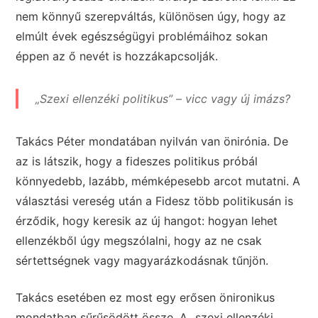
nem könnyű szerepváltás, különösen úgy, hogy az
elmúlt évek egészségügyi problémáihoz sokan
éppen az ő nevét is hozzákapcsolják.
„Szexi ellenzéki politikus” – vicc vagy új imázs?
Takács Péter mondatában nyilván van önirónia. De
az is látszik, hogy a fideszes politikus próbál
könnyedebb, lazább, mémképesebb arcot mutatni. A
választási vereség után a Fidesz több politikusán is
érződik, hogy keresik az új hangot: hogyan lehet
ellenzékből úgy megszólalni, hogy az ne csak
sértettségnek vagy magyarázkodásnak tűnjön.
Takács esetében ez most egy erősen önironikus
mondatban sűrűsödött össze. A „szexi ellenzéki