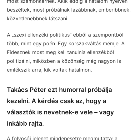
most számonkérnek. Akik eddig a hatalom nyelvén
beszéltek, most próbálnak lazábbnak, emberibbnek,
közvetlenebbnek látszani.
A „szexi ellenzéki politikus” ebből a szempontból
több, mint egy poén. Egy korszakváltás mémje. A
Fidesznek most meg kell tanulnia ellenzékből
politizálni, miközben a közönség még nagyon is
emlékszik arra, kik voltak hatalmon.
Takács Péter ezt humorral próbálja
kezelni. A kérdés csak az, hogy a
választók is nevetnek-e vele – vagy
inkább rajta.
A folyosói jelenet mindenesetre megmutatta: a