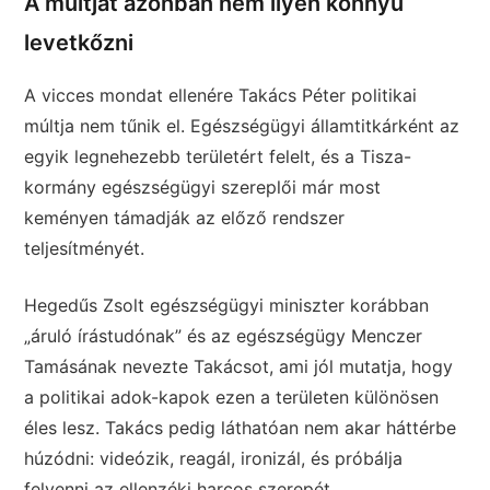
A múltját azonban nem ilyen könnyű
levetkőzni
A vicces mondat ellenére Takács Péter politikai
múltja nem tűnik el. Egészségügyi államtitkárként az
egyik legnehezebb területért felelt, és a Tisza-
kormány egészségügyi szereplői már most
keményen támadják az előző rendszer
teljesítményét.
Hegedűs Zsolt egészségügyi miniszter korábban
„áruló írástudónak” és az egészségügy Menczer
Tamásának nevezte Takácsot, ami jól mutatja, hogy
a politikai adok-kapok ezen a területen különösen
éles lesz. Takács pedig láthatóan nem akar háttérbe
húzódni: videózik, reagál, ironizál, és próbálja
felvenni az ellenzéki harcos szerepét.