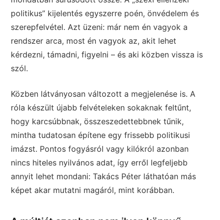
politikus” kijelentés egyszerre poén, önvédelem és
szerepfelvétel. Azt üzeni: már nem én vagyok a
rendszer arca, most én vagyok az, akit lehet
kérdezni, támadni, figyelni – és aki közben vissza is
szól.
Közben látványosan változott a megjelenése is. A
róla készült újabb felvételeken sokaknak feltűnt,
hogy karcsúbbnak, összeszedettebbnek tűnik,
mintha tudatosan építene egy frissebb politikusi
imázst. Pontos fogyásról vagy kilókról azonban
nincs hiteles nyilvános adat, így erről legfeljebb
annyit lehet mondani: Takács Péter láthatóan más
képet akar mutatni magáról, mint korábban.