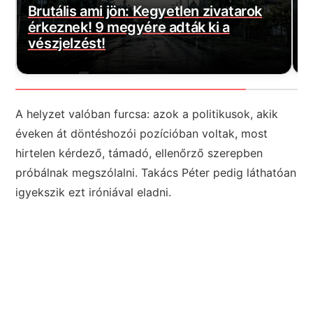
yetlen zivatarok
adták ki a
Magyar Péter bejelentette
várt jó hírt! Végre elkezd
A helyzet valóban furcsa: azok a politikusok, akik
éveken át döntéshozói pozícióban voltak, most
hirtelen kérdező, támadó, ellenőrző szerepben
próbálnak megszólalni. Takács Péter pedig láthatóan
igyekszik ezt iróniával eladni.