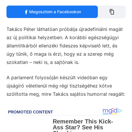
Megosztom a Facebookon
Takács Péter láthatóan próbálja újradefiniálni magát
az új politikai helyzetben. A korábbi egészségügyi
államtitkárból ellenzéki fideszes képviselő lett, és
úgy tűnik, ő maga is érzi, hogy ez a szerep még
szokatlan – neki is, a sajtónak is.
A parlament folyosóján készült videóban egy
újságíró véletlenül még régi tisztségéhez kötve
szólította meg, mire Takács sajátos humorral reagált: