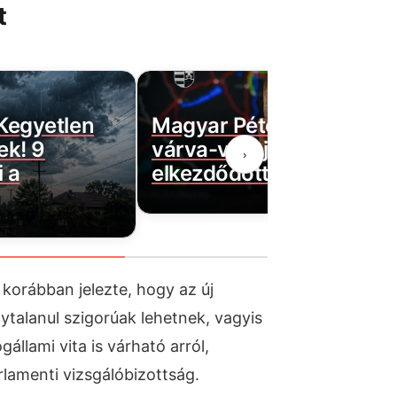
t
 Kegyetlen
Magyar Péter bejelentett
ek! 9
várva-várt jó hírt! Végre
›
 a
elkezdődött…
orábban jelezte, hogy az új
ytalanul szigorúak lehetnek, vagyis
állami vita is várható arról,
lamenti vizsgálóbizottság.