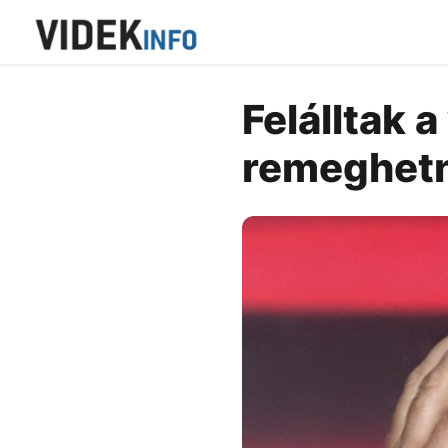
Felálltak 
remeghetn