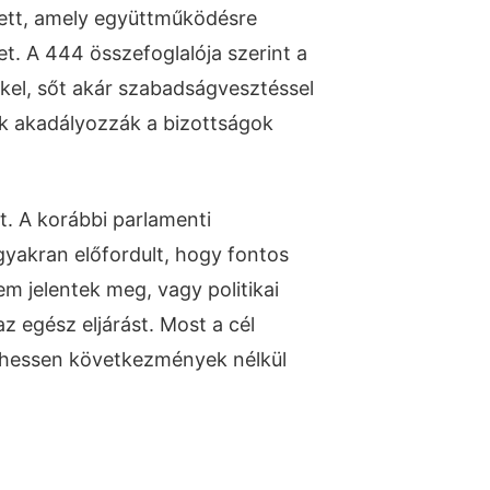
etett, amely együttműködésre
t. A 444 összefoglalója szerint a
kel, sőt akár szabadságvesztéssel
ik akadályozzák a bizottságok
at. A korábbi parlamenti
gyakran előfordult, hogy fontos
m jelentek meg, vagy politikai
z egész eljárást. Most a cél
lehessen következmények nélkül