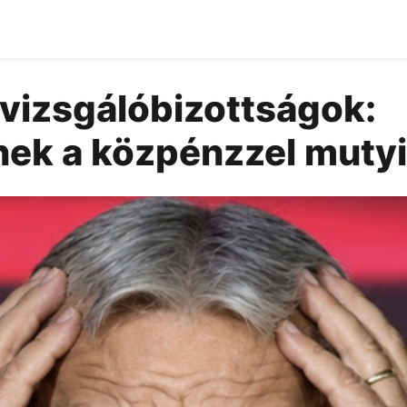
a vizsgálóbizottságok:
ek a közpénzzel muty