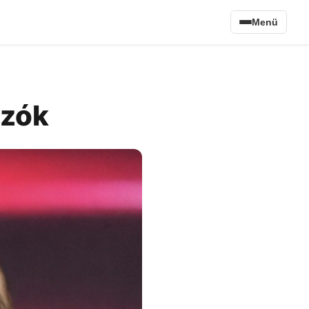
Menü
izók