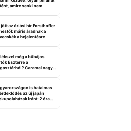
anni kezdett: olyan pillanat
tént, amire senki nem
ámított
jött az óriási hír Forsthoffer
nestől: máris áradnak a
vecskék a bejelentésre
lékszel még a bűbájos
tók Eszterre a
gasztárból? Caramel nagy
erelme volt
gyarországon is hatalmas
érdeklődés az új japán
bkupolaházak iránt: 2 óra
tt felépülhetnek, és
épesztő áron hirdetik őket