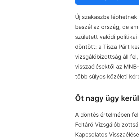
Új szakaszba léphetnek 
beszél az ország, de am
született valódi politika
döntött: a Tisza Párt k
vizsgálóbizottság áll fel
visszaélésektől az MNB-
több súlyos közéleti kér
Öt nagy ügy kerül
A döntés értelmében felá
Feltáró Vizsgálóbizott
Kapcsolatos Visszaélése