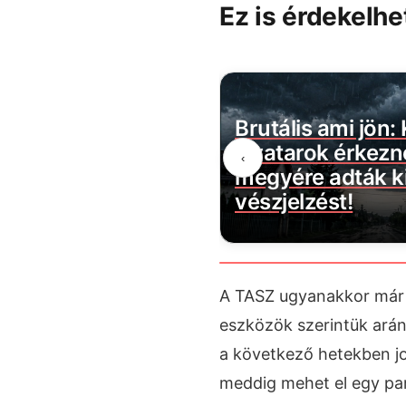
Ez is érdekelhe
belül megszűnik a
Brutális ami jön:
évécsatorna: több
zivatarok érkezn
‹
ztartást érint
megyére adták ki
vészjelzést!
A TASZ ugyanakkor már k
eszközök szerintük arán
a következő hetekben jog
meddig mehet el egy par