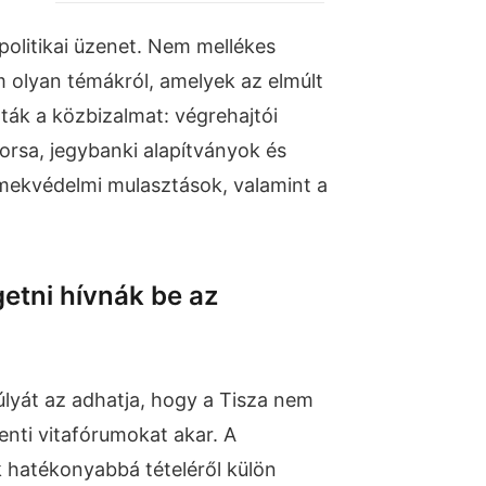
politikai üzenet. Nem mellékes
 olyan témákról, amelyek az elmúlt
ák a közbizalmat: végrehajtói
rsa, jegybanki alapítványok és
ekvédelmi mulasztások, valamint a
etni hívnák be az
úlyát az adhatja, hogy a Tisza nem
enti vitafórumokat akar. A
 hatékonyabbá tételéről külön