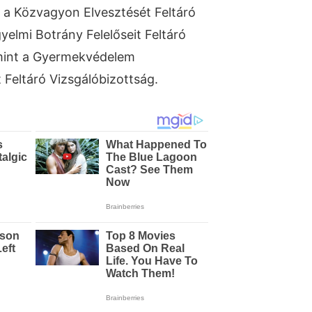
s a Közvagyon Elvesztését Feltáró
yelmi Botrány Felelőseit Feltáró
amint a Gyermekvédelem
 Feltáró Vizsgálóbizottság.