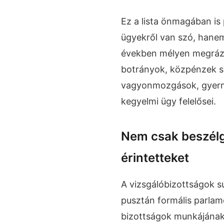
Ez a lista önmagában is 
ügyekről van szó, hanem
években mélyen megrázt
botrányok, közpénzek so
vagyonmozgások, gyerm
kegyelmi ügy felelősei.
Nem csak beszélg
érintetteket
A vizsgálóbizottságok s
pusztán formális parlam
bizottságok munkájának