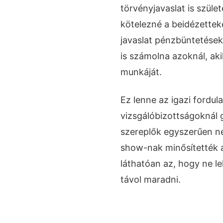
törvényjavaslat is szül
kötelezné a beidézetteke
javaslat pénzbüntetések
is számolna azoknál, ak
munkáját.
Ez lenne az igazi fordul
vizsgálóbizottságoknál 
szereplők egyszerűen ne
show-nak minősítették a
láthatóan az, hogy ne 
távol maradni.