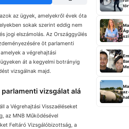
roh
tör
sz
azok az ügyek, amelyekről évek óta
elyekben sokak szerint eddig nem
Ma 
Ág
i és jogi elszámolás. Az Országgyűlés
szí
ezdeményezésére öt parlamenti
, amelyek a végrehajtási
Em
Bar
ügyeken át a kegyelmi botrányig
Me
dést vizsgálnak majd.
sz
Ma
 parlamenti vizsgálat alá
az 
ha
ala
ll a Végrehajtási Visszaéléseket
elk
ság, az MNB Működésével
ket Feltáró Vizsgálóbizottság, a