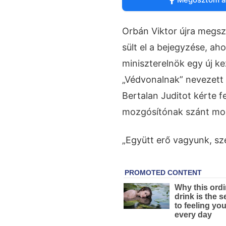
Orbán Viktor újra megsz
sült el a bejegyzése, aho
miniszterelnök egy új k
„Védvonalnak” nevezett 
Bertalan Juditot kérte f
mozgósítónak szánt mond
„Együtt erő vagyunk, sz