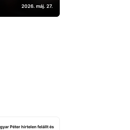
2026. máj. 27.
yar Péter hirtelen felállt és