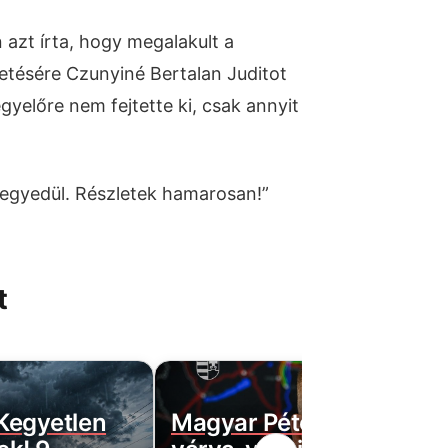
 azt írta, hogy megalakult a
etésére Czunyiné Bertalan Juditot
egyelőre nem fejtette ki, csak annyit
 egyedül. Részletek hamarosan!”
t
 Kegyetlen
Magyar Péter bejelentett