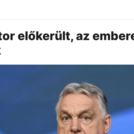
or előkerült, az ember
k