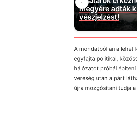
évécsatorna: több
zivatarok érkezn
‹
ztartást érint
megyére adták ki
vészjelzést!
A mondatból arra lehet 
egyfajta politikai, közös
hálózatot próbál építeni
vereség után a párt láth
újra mozgósítani tudja a 