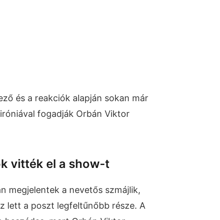
ő és a reakciók alapján sokan már
róniával fogadják Orbán Viktor
k vitték el a show-t
an megjelentek a nevetős szmájlik,
z lett a poszt legfeltűnőbb része. A