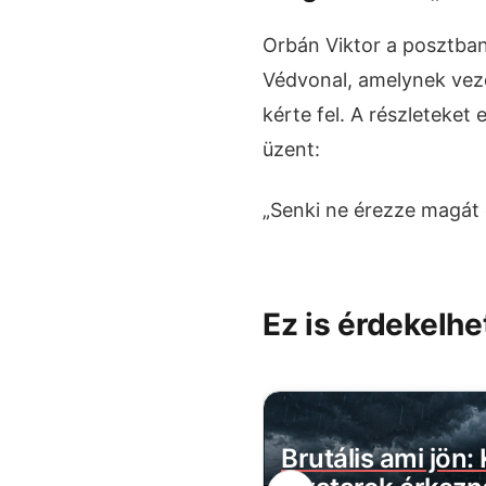
Orbán Viktor a posztban
Védvonal, amelynek vez
kérte fel. A részleteket 
üzent:
„Senki ne érezze magát
Ez is érdekelhe
belül megszűnik a
Brutális ami jön: