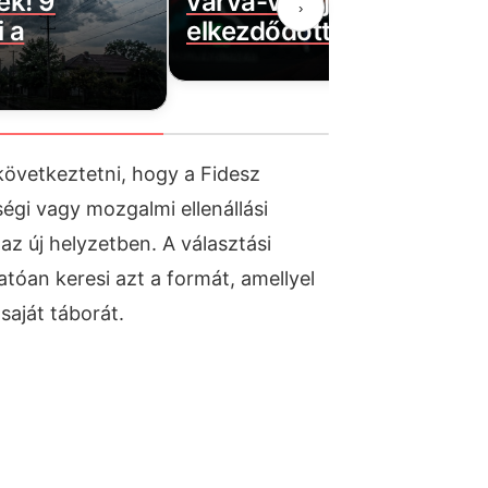
ek! 9
várva-várt jó hírt! Végre
›
 a
elkezdődött…
következtetni, hogy a Fidesz
ségi vagy mozgalmi ellenállási
 az új helyzetben. A választási
atóan keresi azt a formát, amellyel
saját táborát.