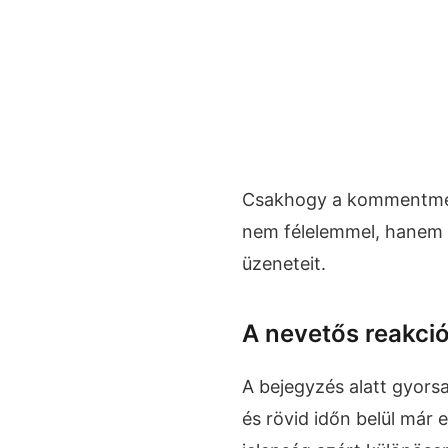
Csakhogy a kommentmez
nem félelemmel, hanem i
üzeneteit.
A nevetős reakció
A bejegyzés alatt gyors
és rövid időn belül már e