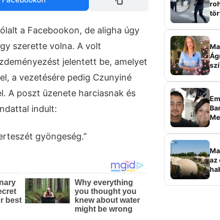
roh
tör
sz
ólalt a Facebookon, de aligha úgy
gy szerette volna. A volt
Ma 
Ág
ezdeményezést jelentett be, amelyet
szí
el, a vezetésére pedig Czunyiné
el. A poszt üzenete harciasnak és
Em
Bar
attal indult:
Me
sz
erteszét gyöngeség.”
Ma
az 
ha
ala
elk