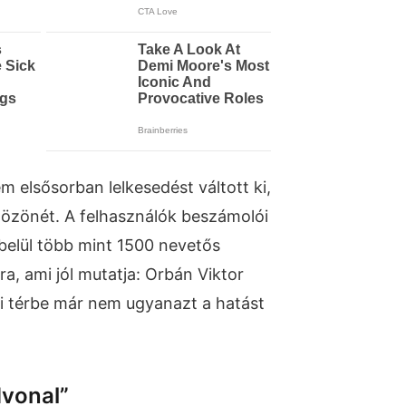
 elsősorban lelkesedést váltott ki,
özönét. A felhasználók beszámolói
 belül több mint 1500 nevetős
ra, ami jól mutatja: Orbán Viktor
i térbe már nem ugyanazt a hatást
dvonal”