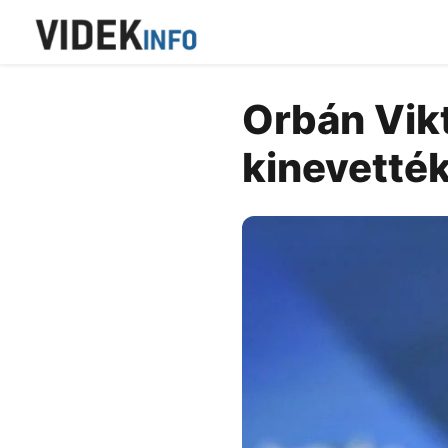
Orbán Vikt
kinevetté