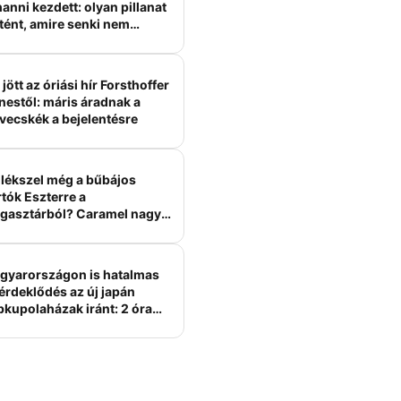
anni kezdett: olyan pillanat
tént, amire senki nem
ámított
jött az óriási hír Forsthoffer
nestől: máris áradnak a
vecskék a bejelentésre
lékszel még a bűbájos
tók Eszterre a
gasztárból? Caramel nagy
erelme volt
gyarországon is hatalmas
érdeklődés az új japán
bkupolaházak iránt: 2 óra
tt felépülhetnek, és
épesztő áron hirdetik őket