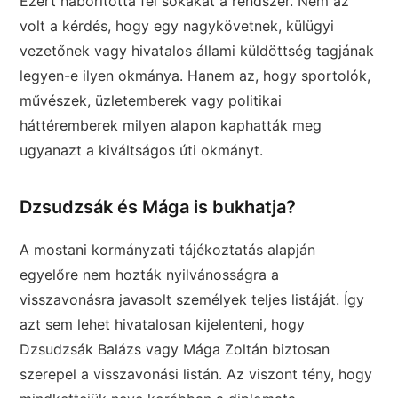
Ezért háborította fel sokakat a rendszer. Nem az
volt a kérdés, hogy egy nagykövetnek, külügyi
vezetőnek vagy hivatalos állami küldöttség tagjának
legyen-e ilyen okmánya. Hanem az, hogy sportolók,
művészek, üzletemberek vagy politikai
háttéremberek milyen alapon kaphatták meg
ugyanazt a kiváltságos úti okmányt.
Dzsudzsák és Mága is bukhatja?
A mostani kormányzati tájékoztatás alapján
egyelőre nem hozták nyilvánosságra a
visszavonásra javasolt személyek teljes listáját. Így
azt sem lehet hivatalosan kijelenteni, hogy
Dzsudzsák Balázs vagy Mága Zoltán biztosan
szerepel a visszavonási listán. Az viszont tény, hogy