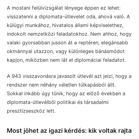
A mostani felülvizsgálat lényege éppen ez lehet:
visszatenni a diplomata-útlevelet oda, ahová való. A
külügyi munkához, hivatalos állami képviselethez,
indokolt nemzetközi feladatokhoz. Nem ahhoz, hogy
valaki gyorsabban jusson át a reptéren, elegánsabb
okmánnyal utazzon, vagy különleges bánásmódot
kapjon, miközben nem lát el diplomáciai feladatot.
A 943 visszavonásra javasolt útlevél azt jelzi, hogy a
rendszer nem néhány véletlen túlkapásból állt.
Sokkal inkább úgy tűnik, hogy az előző években a
diplomata-útlevélből politikai és társadalmi
presztízseszköz lett.
Most jöhet az igazi kérdés: kik voltak rajta