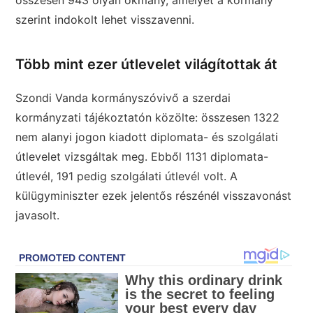
összesen 943 olyan okmány, amelyet a kormány
szerint indokolt lehet visszavenni.
Több mint ezer útlevelet világítottak át
Szondi Vanda kormányszóvivő a szerdai
kormányzati tájékoztatón közölte: összesen 1322
nem alanyi jogon kiadott diplomata- és szolgálati
útlevelet vizsgáltak meg. Ebből 1131 diplomata-
útlevél, 191 pedig szolgálati útlevél volt. A
külügyminiszter ezek jelentős részénél visszavonást
javasolt.