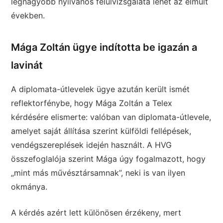
legnagyobb nyilvános felülvizsgálata lehet az elmúlt
években.
Mága Zoltán ügye indította be igazán a
lavinát
A diplomata-útlevelek ügye azután került ismét
reflektorfénybe, hogy Mága Zoltán a Telex
kérdésére elismerte: valóban van diplomata-útlevele,
amelyet saját állítása szerint külföldi fellépések,
vendégszereplések idején használt. A HVG
összefoglalója szerint Mága úgy fogalmazott, hogy
„mint más művésztársamnak”, neki is van ilyen
okmánya.
A kérdés azért lett különösen érzékeny, mert