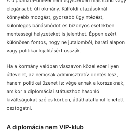
A diplomata-útlevél nem egyszerűen más színű vagy
elegánsabb úti okmány. Külföldi utazásoknál
könnyebb mozgást, gyorsabb ügyintézést,
különleges bánásmódot és bizonyos esetekben
mentességi helyzeteket is jelenthet. Éppen ezért
különösen fontos, hogy ne jutalomból, baráti alapon
vagy politikai lojalitásért osszák.
Ha a kormány valóban visszavon közel ezer ilyen
útlevelet, az nemcsak adminisztratív döntés lesz,
hanem politikai üzenet is: vége annak a korszaknak,
amikor a diplomáciai státuszhoz hasonló
kiváltságokat széles körben, átláthatatlanul lehetett
osztogatni.
A diplomácia nem VIP-klub