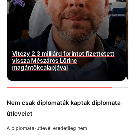
E
Borbás Marcsi nem hátrál, beperelte
s
Kocsis Mátét
f
Nem csak diplomaták kaptak diplomata-
útlevelet
A diplomata-útlevél eredetileg nem