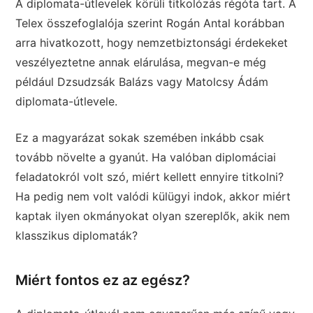
A diplomata-útlevelek körüli titkolózás régóta tart. A
Telex összefoglalója szerint Rogán Antal korábban
arra hivatkozott, hogy nemzetbiztonsági érdekeket
veszélyeztetne annak elárulása, megvan-e még
például Dzsudzsák Balázs vagy Matolcsy Ádám
diplomata-útlevele.
Ez a magyarázat sokak szemében inkább csak
tovább növelte a gyanút. Ha valóban diplomáciai
feladatokról volt szó, miért kellett ennyire titkolni?
Ha pedig nem volt valódi külügyi indok, akkor miért
kaptak ilyen okmányokat olyan szereplők, akik nem
klasszikus diplomaták?
Miért fontos ez az egész?