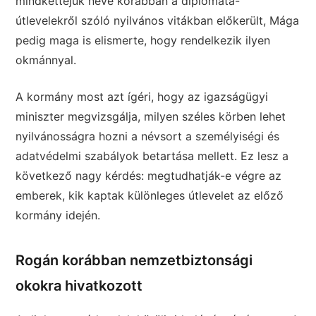
mindkettejük neve korábban a diplomata-
útlevelekről szóló nyilvános vitákban előkerült, Mága
pedig maga is elismerte, hogy rendelkezik ilyen
okmánnyal.
A kormány most azt ígéri, hogy az igazságügyi
miniszter megvizsgálja, milyen széles körben lehet
nyilvánosságra hozni a névsort a személyiségi és
adatvédelmi szabályok betartása mellett. Ez lesz a
következő nagy kérdés: megtudhatják-e végre az
emberek, kik kaptak különleges útlevelet az előző
kormány idején.
Rogán korábban nemzetbiztonsági
okokra hivatkozott