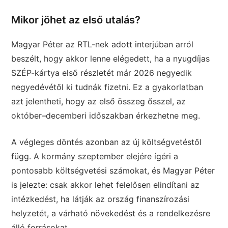
Mikor jöhet az első utalás?
Magyar Péter az RTL-nek adott interjúban arról
beszélt, hogy akkor lenne elégedett, ha a nyugdíjas
SZÉP-kártya első részletét már 2026 negyedik
negyedévétől ki tudnák fizetni. Ez a gyakorlatban
azt jelentheti, hogy az első összeg ősszel, az
október–decemberi időszakban érkezhetne meg.
A végleges döntés azonban az új költségvetéstől
függ. A kormány szeptember elejére ígéri a
pontosabb költségvetési számokat, és Magyar Péter
is jelezte: csak akkor lehet felelősen elindítani az
intézkedést, ha látják az ország finanszírozási
helyzetét, a várható növekedést és a rendelkezésre
álló forrásokat.