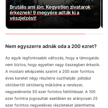
ok
Magyar Péter bejelentette a várva-
várt jó hírt! Végre elkezdődött…
Nem egyszerre adnák oda a 200 ezret?
Az egyik legfontosabb változás, hogy a támogatás
nem biztos, hogy egyetlen nagy összegben érkezik.
A mostani elképzelés szerint a 200 ezer forintos
éves keretet négy részletre oszthatják: például
októbertől októberig működne a rendszer,
negyedévente 50 ezer forintos feltöltéssel. A 100
ezer forintra jogosultak esetében ez arányosan 25
ezer forintos negyedéves részleteket jelenthetne.