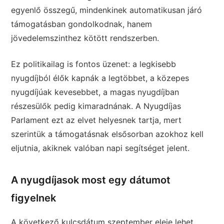
egyenlő összegű, mindenkinek automatikusan járó
támogatásban gondolkodnak, hanem
jövedelemszinthez kötött rendszerben.
Ez politikailag is fontos üzenet: a legkisebb
nyugdíjból élők kapnák a legtöbbet, a közepes
nyugdíjúak kevesebbet, a magas nyugdíjban
részesülők pedig kimaradnának. A Nyugdíjas
Parlament ezt az elvet helyesnek tartja, mert
szerintük a támogatásnak elsősorban azokhoz kell
eljutnia, akiknek valóban napi segítséget jelent.
A nyugdíjasok most egy dátumot
figyelnek
A következő kulcsdátum szeptember eleje lehet,