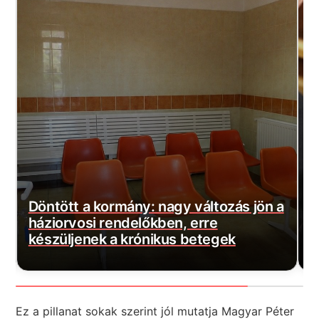
a
Szijjártó máris rossz híreket kapott:
M
Százmilliós bírságot szabott ki a
b
hatóság!
j
Ez a pillanat sokak szerint jól mutatja Magyar Péter