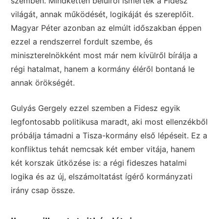
szemben. Mindketten belülről ismerték a Fidesz
világát, annak működését, logikáját és szereplőit.
Magyar Péter azonban az elmúlt időszakban éppen
ezzel a rendszerrel fordult szembe, és
miniszterelnökként most már nem kívülről bírálja a
régi hatalmat, hanem a kormány éléről bontaná le
annak örökségét.
Gulyás Gergely ezzel szemben a Fidesz egyik
legfontosabb politikusa maradt, aki most ellenzékből
próbálja támadni a Tisza-kormány első lépéseit. Ez a
konfliktus tehát nemcsak két ember vitája, hanem
két korszak ütközése is: a régi fideszes hatalmi
logika és az új, elszámoltatást ígérő kormányzati
irány csap össze.