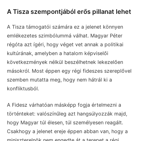
A Tisza szempontjából erős pillanat lehet
A Tisza támogatói számára ez a jelenet könnyen
emlékezetes szimbólummá válhat. Magyar Péter
régóta azt ígéri, hogy véget vet annak a politikai
kultúrának, amelyben a hatalom képviselői
következmények nélkül beszélhetnek lekezelően
másokról. Most éppen egy régi fideszes szereplővel
szemben mutatta meg, hogy nem hátrál ki a
konfliktusból.
A Fidesz várhatóan másképp fogja értelmezni a
történteket: valószínűleg azt hangsúlyozzák majd,
hogy Magyar túl élesen, túl személyesen reagált.
Csakhogy a jelenet ereje éppen abban van, hogy a
miniszterelnök nem engedte át a terepet a régi