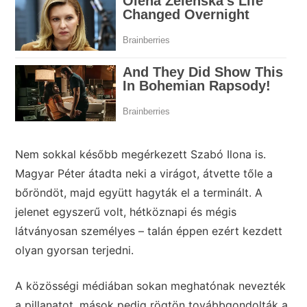
Nem sokkal később megérkezett Szabó Ilona is.
Magyar Péter átadta neki a virágot, átvette tőle a
bőröndöt, majd együtt hagyták el a terminált. A
jelenet egyszerű volt, hétköznapi és mégis
látványosan személyes – talán éppen ezért kezdett
olyan gyorsan terjedni.
A közösségi médiában sokan meghatónak nevezték
a pillanatot, mások pedig rögtön továbbgondolták a