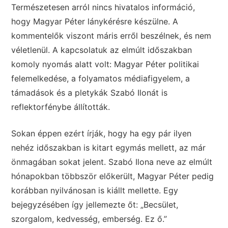
Természetesen arról nincs hivatalos információ,
hogy Magyar Péter lánykérésre készülne. A
kommentelők viszont máris erről beszélnek, és nem
véletlenül. A kapcsolatuk az elmúlt időszakban
komoly nyomás alatt volt: Magyar Péter politikai
felemelkedése, a folyamatos médiafigyelem, a
támadások és a pletykák Szabó Ilonát is
reflektorfénybe állították.
Sokan éppen ezért írják, hogy ha egy pár ilyen
nehéz időszakban is kitart egymás mellett, az már
önmagában sokat jelent. Szabó Ilona neve az elmúlt
hónapokban többször előkerült, Magyar Péter pedig
korábban nyilvánosan is kiállt mellette. Egy
bejegyzésében így jellemezte őt: „Becsület,
szorgalom, kedvesség, emberség. Ez ő.”