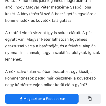
Fontos kimondani: jelenleg nincs megerősített hír
arról, hogy Magyar Péter megkérné Szabó Ilona
kezét. A lánykérésről szóló beszélgetés egyelőre a
kommentelők és követők találgatása.
A reptéri videó viszont így is sokat elárult. A pár
együtt van, Magyar Péter láthatóan figyelmes
gesztussal várta a barátnőjét, és a felvétel alapján
nyoma sincs annak, hogy a szakítási pletykák igazak
lennének.
A nők szíve talán valóban összetört egy kicsit, a
kommentmezők pedig már készülnek a következő
nagy kérdésre: vajon mikor kerül elő a gyűrű?
Megosztom a Facebookon