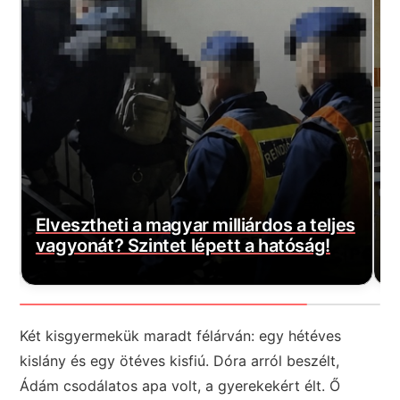
a
D
Elvesztheti a magyar milliárdos a teljes
h
vagyonát? Szintet lépett a hatóság!
k
Két kisgyermekük maradt félárván: egy hétéves
kislány és egy ötéves kisfiú. Dóra arról beszélt,
Ádám csodálatos apa volt, a gyerekekért élt. Ő