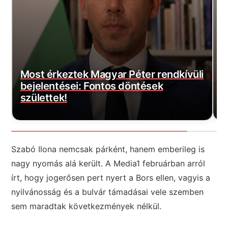
i
D
Most érkezett: Felszálltak a
f
honvédség helikopterei, akkora a baj
a
Szabó Ilona nemcsak párként, hanem emberileg is
nagy nyomás alá került. A Media1 februárban arról
írt, hogy jogerősen pert nyert a Bors ellen, vagyis a
nyilvánosság és a bulvár támadásai vele szemben
sem maradtak következmények nélkül.