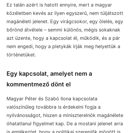
Ez talán azért is hatott ennyire, mert a magyar
közéletben kevés az ilyen egyszerű, nem túljátszott
magánéleti jelenet. Egy virágcsokor, egy ölelés, egy
bőrönd átvétele – semmi különös, mégis sokaknak
azt üzente, hogy a kapcsolat él, működik, és a pár
nem engedi, hogy a pletykák írják meg helyettük a
történetüket.
Egy kapcsolat, amelyet nem a
kommentmező dönt el
Magyar Péter és Szabó Ilona kapcsolata
valószínűleg továbbra is érdekelni fogja a
nyilvánosságot, hiszen a miniszterelnök magánélete
óhatatlanul figyelmet kap. De a mostani jelenet arra
is emlékeztet, hogy a politikai szereplők mögött is