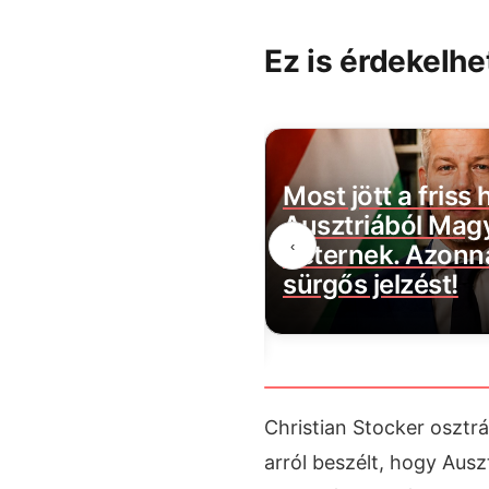
Ez is érdekelhe
 nem történt olyan
Most jött a friss h
rszágon mint most,
Ausztriából Mag
‹
az adatok, és a
Péternek. Azonna
k sem hisznek a
sürgős jelzést!
ek
Christian Stocker osztrá
arról beszélt, hogy Aus