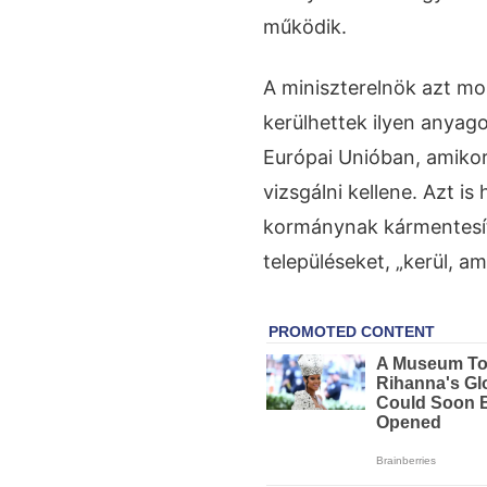
működik.
A miniszterelnök azt m
kerülhettek ilyen anya
Európai Unióban, amiko
vizsgálni kellene. Azt i
kormánynak kármentesíte
településeket, „kerül, am