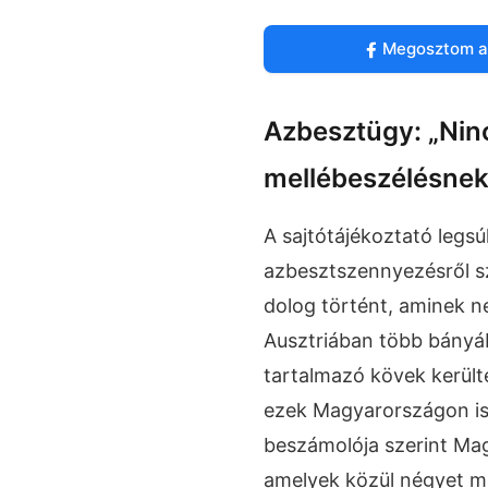
Megosztom a
Azbesztügy: „Nin
mellébeszélésnek
A sajtótájékoztató legs
azbesztszennyezésről sz
dolog történt, aminek ne
Ausztriában több bányá
tartalmazó kövek került
ezek Magyarországon is
beszámolója szerint Magy
amelyek közül négyet m