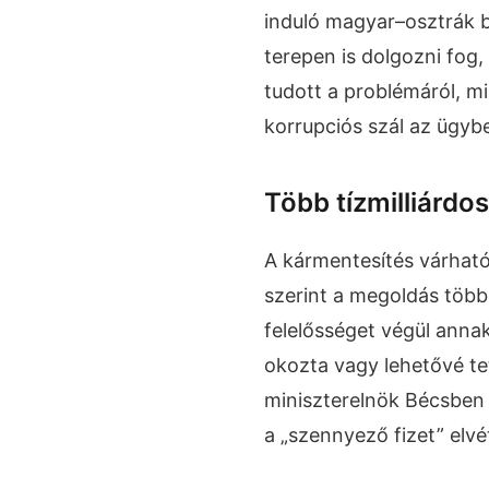
induló magyar–osztrák 
terepen is dolgozni fog, 
tudott a problémáról, mi
korrupciós szál az ügyb
Több tízmilliárdo
A kármentesítés várható
szerint a megoldás több t
felelősséget végül annak
okozta vagy lehetővé te
miniszterelnök Bécsben
a „szennyező fizet” elvét