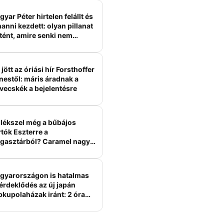
yar Péter hirtelen felállt és
anni kezdett: olyan pillanat
tént, amire senki nem
ámított
jött az óriási hír Forsthoffer
nestől: máris áradnak a
vecskék a bejelentésre
lékszel még a bűbájos
tók Eszterre a
gasztárból? Caramel nagy
erelme volt
gyarországon is hatalmas
érdeklődés az új japán
bkupolaházak iránt: 2 óra
tt felépülhetnek, és
épesztő áron hirdetik őket