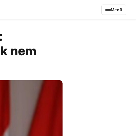
Menü
:
ek nem