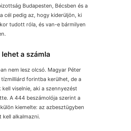
bizottság Budapesten, Bécsben és a
a cél pedig az, hogy kiderüljön, ki
kor tudott róla, és van-e bármilyen
en.
s lehet a számla
an nem lesz olcsó. Magyar Péter
ízmilliárd forintba kerülhet, de a
 kell viselnie, aki a szennyezést
tte. A 444 beszámolója szerint a
 külön kiemelte: az azbesztügyben
 kell alkalmazni.