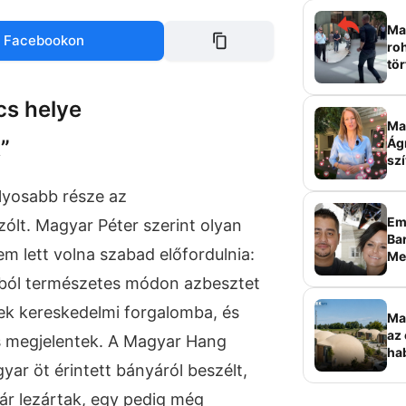
Mag
 Facebookon
roh
tör
sz
cs helye
Ma 
”
Ág
szí
úlyosabb része az
Em
ólt. Magyar Péter szerint olyan
Bar
m lett volna szabad előfordulnia:
Me
sz
ból természetes módon azbesztet
ek kereskedelmi forgalomba, és
Ma
az 
 megjelentek. A Magyar Hang
ha
ar öt érintett bányáról beszélt,
ala
elk
ár lezártak, egy pedig még