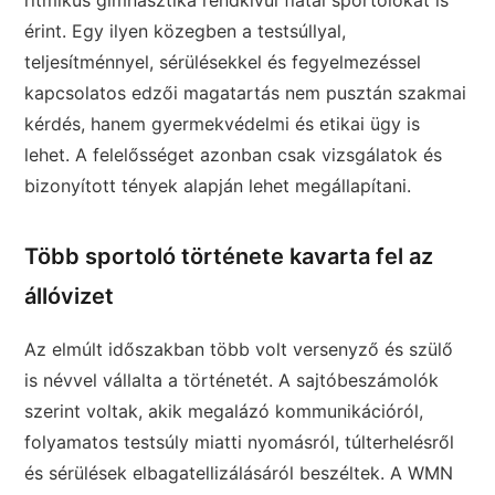
ritmikus gimnasztika rendkívül fiatal sportolókat is
érint. Egy ilyen közegben a testsúllyal,
teljesítménnyel, sérülésekkel és fegyelmezéssel
kapcsolatos edzői magatartás nem pusztán szakmai
kérdés, hanem gyermekvédelmi és etikai ügy is
lehet. A felelősséget azonban csak vizsgálatok és
bizonyított tények alapján lehet megállapítani.
Több sportoló története kavarta fel az
állóvizet
Az elmúlt időszakban több volt versenyző és szülő
is névvel vállalta a történetét. A sajtóbeszámolók
szerint voltak, akik megalázó kommunikációról,
folyamatos testsúly miatti nyomásról, túlterhelésről
és sérülések elbagatellizálásáról beszéltek. A WMN