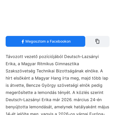
Megosztom a Facebookon
Távozott vezető pozíciójából Deutsch-Lazsányi
Erika, a Magyar Ritmikus Gimnasztika
Szakszövetség Technikai Bizottságának elnöke. A
hírt elsőként a Magyar Hang írta meg, majd több lap
is átvette, Bencze György szövetségi elnök pedig
megerősítette a lemondás tényét. A közlés szerint
Deutsch-Lazsányi Erika már 2026. március 24-én
benyújtotta lemondását, amelynek hatályaként május
14-ét jelölte meg, vagyis a 2026-os várnai Európa-