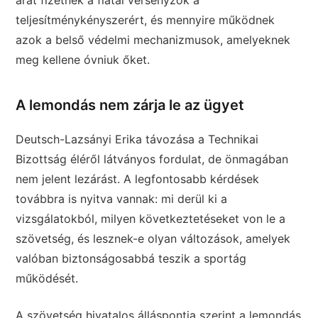
árat fizetnek a fiatal versenyzők a
teljesítménykényszerért, és mennyire működnek
azok a belső védelmi mechanizmusok, amelyeknek
meg kellene óvniuk őket.
A lemondás nem zárja le az ügyet
Deutsch-Lazsányi Erika távozása a Technikai
Bizottság éléről látványos fordulat, de önmagában
nem jelent lezárást. A legfontosabb kérdések
továbbra is nyitva vannak: mi derül ki a
vizsgálatokból, milyen következtetéseket von le a
szövetség, és lesznek-e olyan változások, amelyek
valóban biztonságosabbá teszik a sportág
működését.
A szövetség hivatalos álláspontja szerint a lemondás