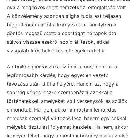
oka a megnövekedett nemzetközi elfoglaltság volt.
A közvélemény azonban aligha tudja ezt teljesen
függetleníteni attól a környezettől, amelyben a
döntés megszületett: a sportágat hónapok óta
súlyos visszaélésekről szóló állítások, etikai
vizsgálatok és belső feszültségek terhelik.
A ritmikus gimnasztika számára most nem az a
legfontosabb kérdés, hogy egyetlen vezető
távozása után ki ül a helyére. Hanem az, hogy a
sportág képes lesz-e szembenézni azokkal a
történetekkel, amelyeket volt versenyzők és szülők
elmondtak. Ha igen, akkor a mostani lemondás
nemcsak személyi változás lesz, hanem egy sokkal
mélyebb tisztulási folyamat kezdete. Ha nem, akkor
könnyen lehet, hogy a mostani botrány csak az első