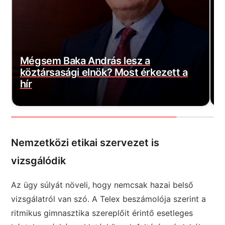
Nem hallhatjuk őt többé az ATV-n:
N
ikonikus szereplő halálhírét jelentették
K
be
B
Nemzetközi etikai szervezet is
vizsgálódik
Az ügy súlyát növeli, hogy nemcsak hazai belső
vizsgálatról van szó. A Telex beszámolója szerint a
ritmikus gimnasztika szereplőit érintő esetleges