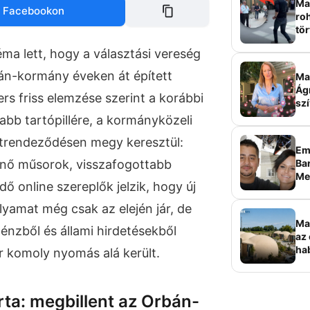
Mag
 Facebookon
roh
tör
sz
ma lett, hogy a választási vereség
án-kormány éveken át épített
Ma 
Ág
rs friss elemzése szerint a korábbi
szí
abb tartópillére, a kormányközeli
trendeződésen megy keresztül:
Em
Bar
nő műsorok, visszafogottabb
Me
 online szereplők jelzik, hogy új
sz
lyamat még csak az elején jár, de
Ma
énzből és állami hirdetésekből
az 
ha
 komoly nyomás alá került.
ala
elk
rta: megbillent az Orbán-