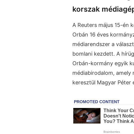
korszak médiagé
A Reuters május 15-én k
Orbán 16 éves kormányzá
médiarendszer a választ
bomlani kezdett. A hír
Orbán-kormány egyik kul
médiabirodalom, amely 
keresztül Magyar Péter 