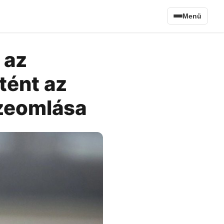
Menü
 az
tént az
szeomlása