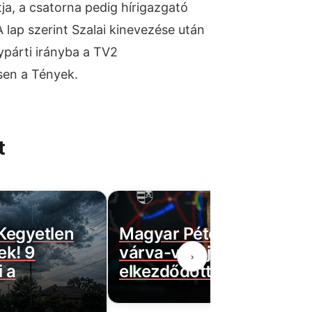
tja, a csatorna pedig hírigazgató
A lap szerint Szalai kinevezése után
párti irányba a TV2
ösen a Tények.
t
 Kegyetlen
Magyar Péter bejelentett
ek! 9
várva-várt jó hírt! Végre
›
 a
elkezdődött…