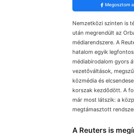
Megosztom a
Nemzetközi szinten is té
után megrendült az Orb
médiarendszere. A Reute
hatalom egyik legfontos
médiabirodalom gyors á
vezetőváltások, megszű
közmédia és elcsendesedő
korszak kezdődött. A fo
már most látszik: a közp
megtámasztott rendszer
A Reuters is megí