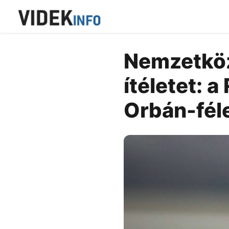
Nemzetköz
ítéletet: 
Orbán-fél