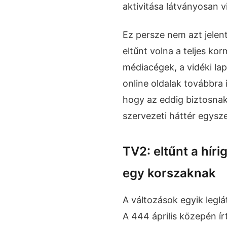
aktivitása látványosan 
Ez persze nem azt jelent
eltűnt volna a teljes ko
médiacégek, a vidéki lapo
online oldalak továbbra 
hogy az eddig biztosnak 
szervezeti háttér egysze
TV2: eltűnt a híri
egy korszaknak
A változások egyik leglá
A 444 április közepén í