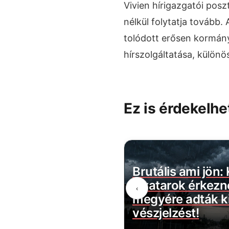
Vivien hírigazgatói posz
nélkül folytatja tovább. 
tolódott erősen kormány
hírszolgáltatása, külön
Ez is érdekelhe
belül megszűnik a
Brutális ami jön:
évécsatorna: több
zivatarok érkezn
‹
ztartást érint
megyére adták ki
vészjelzést!