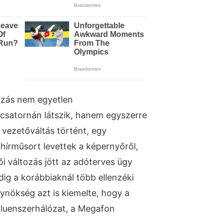
tozás nem egyetlen
csatornán látszik, hanem egyszerre
 vezetőváltás történt, egy
hírműsort levettek a képernyőről,
i változás jött az adóterves ügy
ig a korábbiaknál több ellenzéki
ynökség azt is kiemelte, hogy a
fluenszerhálózat, a Megafon