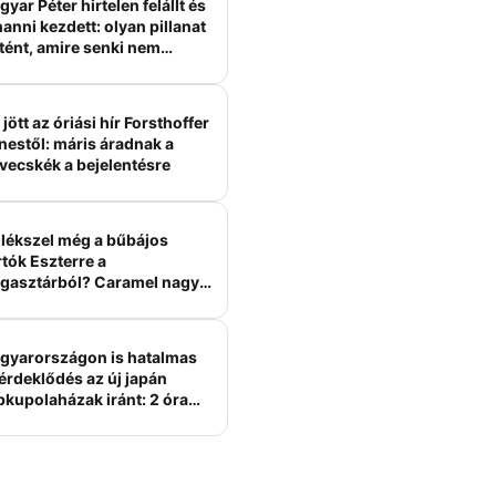
yar Péter hirtelen felállt és
anni kezdett: olyan pillanat
tént, amire senki nem
ámított
jött az óriási hír Forsthoffer
nestől: máris áradnak a
vecskék a bejelentésre
lékszel még a bűbájos
tók Eszterre a
gasztárból? Caramel nagy
erelme volt
gyarországon is hatalmas
érdeklődés az új japán
bkupolaházak iránt: 2 óra
tt felépülhetnek, és
épesztő áron hirdetik őket