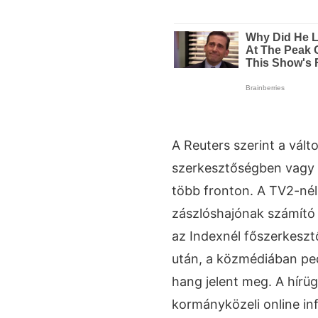
A Reuters szerint a vál
szerkesztőségben vagy 
több fronton. A TV2-nél
zászlóshajónak számító 
az Indexnél főszerkesztő
után, a közmédiában ped
hang jelent meg. A hírüg
kormányközeli online in