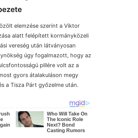
pezete
özölt elemzése szerint a Viktor
sa alatt felépített kormányközeli
ási vereség után látványosan
ügynökség úgy fogalmazott, hogy az
csfontosságú pillére volt az a
most gyors átalakuláson megy
és a Tisza Párt győzelme után.