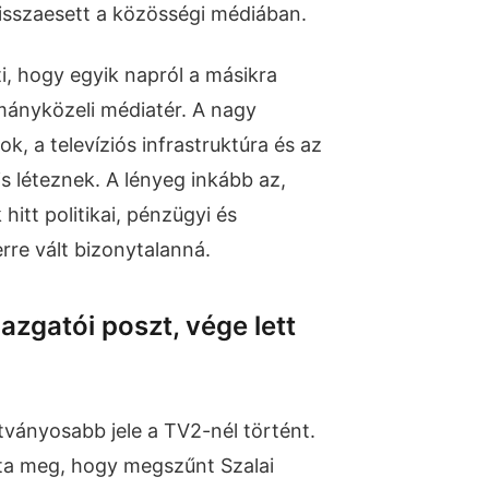
visszaesett a közösségi médiában.
i, hogy egyik napról a másikra
rmányközeli médiatér. A nagy
k, a televíziós infrastruktúra és az
is léteznek. A lényeg inkább az,
hitt politikai, pénzügyi és
rre vált bizonytalanná.
gazgatói poszt, vége lett
tványosabb jele a TV2-nél történt.
rta meg, hogy megszűnt Szalai