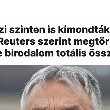
i szinten is kimondták
a Reuters szerint megtör
e birodalom totális ös