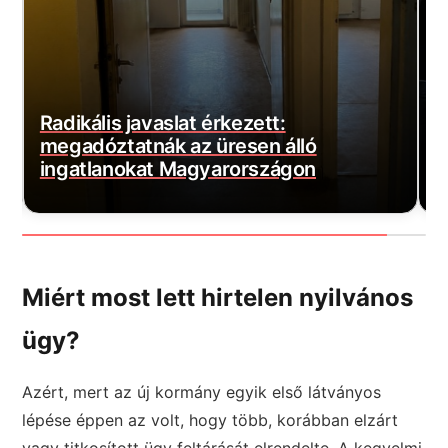
Vitézy 2,3 milliárd forintot fizettetett
vissza Mészáros Lőrinc
B
magántőkealapjával
K
Miért most lett hirtelen nyilvános
ügy?
Azért, mert az új kormány egyik első látványos
lépése éppen az volt, hogy több, korábban elzárt