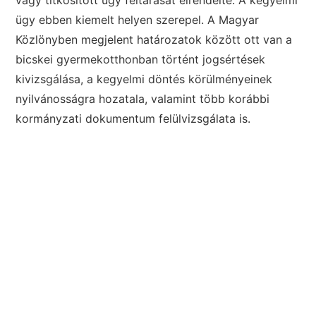
vagy titkosított ügy feltárását elrendelte. A kegyelmi
ügy ebben kiemelt helyen szerepel. A Magyar
Közlönyben megjelent határozatok között ott van a
bicskei gyermekotthonban történt jogsértések
kivizsgálása, a kegyelmi döntés körülményeinek
nyilvánosságra hozatala, valamint több korábbi
kormányzati dokumentum felülvizsgálata is.