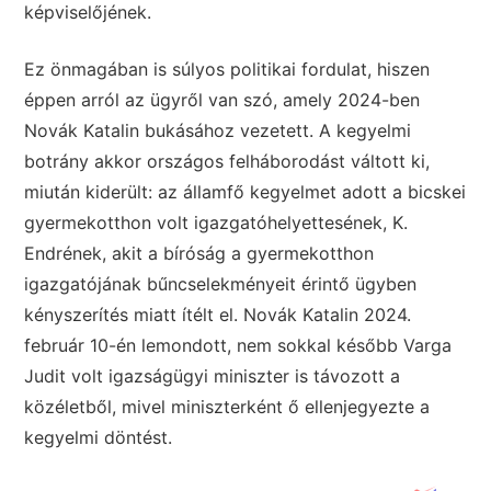
képviselőjének.
Ez önmagában is súlyos politikai fordulat, hiszen
éppen arról az ügyről van szó, amely 2024-ben
Novák Katalin bukásához vezetett. A kegyelmi
botrány akkor országos felháborodást váltott ki,
miután kiderült: az államfő kegyelmet adott a bicskei
gyermekotthon volt igazgatóhelyettesének, K.
Endrének, akit a bíróság a gyermekotthon
igazgatójának bűncselekményeit érintő ügyben
kényszerítés miatt ítélt el. Novák Katalin 2024.
február 10-én lemondott, nem sokkal később Varga
Judit volt igazságügyi miniszter is távozott a
közéletből, mivel miniszterként ő ellenjegyezte a
kegyelmi döntést.