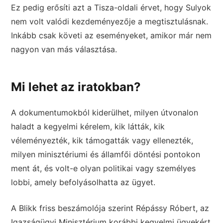
Ez pedig erősíti azt a Tisza-oldali érvet, hogy Sulyok
nem volt valódi kezdeményezője a megtisztulásnak.
Inkább csak követi az eseményeket, amikor már nem
nagyon van más választása.
Mi lehet az iratokban?
A dokumentumokból kiderülhet, milyen útvonalon
haladt a kegyelmi kérelem, kik látták, kik
véleményezték, kik támogatták vagy ellenezték,
milyen minisztériumi és államfői döntési pontokon
ment át, és volt-e olyan politikai vagy személyes
lobbi, amely befolyásolhatta az ügyet.
A Blikk friss beszámolója szerint Répássy Róbert, az
Igazságügyi Minisztérium korábbi kegyelmi ügyekért