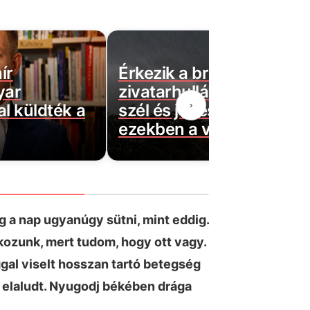
ír
Érkezik a brutális
yar
zivatarhullám: 90 km/ór
›
l küldték a
szél és jégeső csaphat le
ezekben a vármegyékbe
 a nap ugyanúgy sütni, mint eddig.
lkozunk, mert tudom, hogy ott vagy.
gal viselt hosszan tartó betegség
 elaludt. Nyugodj békében drága