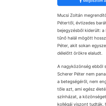
Megosztom a
Mucsi Zoltán megrendít
Pétertől, évtizedes barát
bejegyzésből kiderült: 
tűnő halál mögött hosszú
Péter, akit sokan egysz
délelőtt örökre elaludt.
A nagyközönség ebből s
Scherer Péter nem pana
a betegségéről, nem en
tőle azt, ami egész élet
színházat, a közönséget
kollégái viszont tudták,