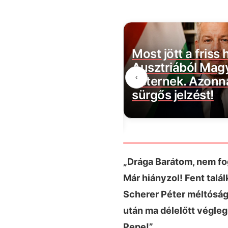
 nem történt olyan
Most jött a friss h
rszágon mint most,
Ausztriából Mag
‹
az adatok, és a
Péternek. Azonna
k sem hisznek a
sürgős jelzést!
ek
„Drága Barátom, nem fog
Már hiányzol! Fent talá
Scherer Péter méltóság
után ma délelőtt végleg
Pepe!”