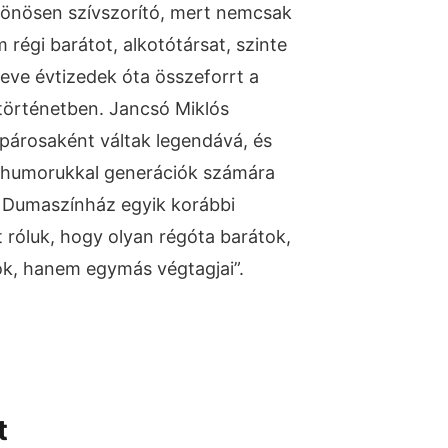
lönösen szívszorító, mert nemcsak
 régi barátot, alkotótársat, szinte
neve évtizedek óta összeforrt a
történetben. Jancsó Miklós
 párosaként váltak legendává, és
d humorukkal generációk számára
 A Dumaszínház egyik korábbi
 róluk, hogy olyan régóta barátok,
ok, hanem egymás végtagjai”.
t