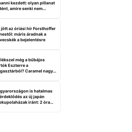
anni kezdett: olyan pillanat
tént, amire senki nem
ámított
jött az óriási hír Forsthoffer
nestől: máris áradnak a
vecskék a bejelentésre
lékszel még a bűbájos
tók Eszterre a
gasztárból? Caramel nagy
erelme volt
gyarországon is hatalmas
érdeklődés az új japán
bkupolaházak iránt: 2 óra
tt felépülhetnek, és
épesztő áron hirdetik őket