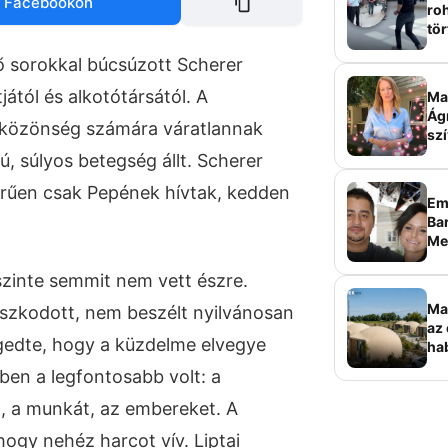
 Facebookon
roh
tör
sz
ő sorokkal búcsúzott Scherer
jától és alkotótársától. A
Ma 
Ág
a közönség számára váratlannak
szí
, súlyos betegség állt. Scherer
erűen csak Pepének hívtak, kedden
Em
Bar
Me
sz
zinte semmit nem vett észre.
Ma
szkodott, nem beszélt nyilvánosan
az 
gedte, hogy a küzdelme elvegye
ha
ala
ében a legfontosabb volt: a
elk
, a munkát, az embereket. A
 hogy nehéz harcot vív. Liptai