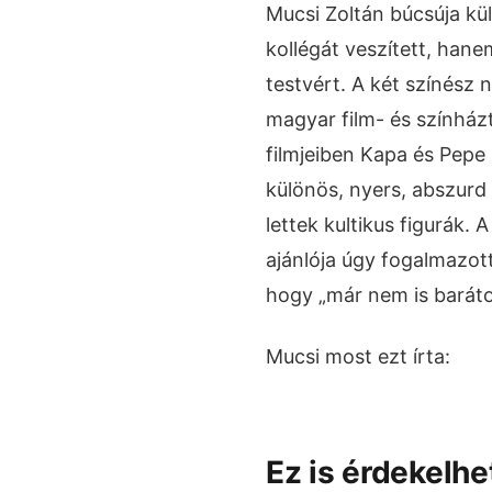
Mucsi Zoltán búcsúja kü
kollégát veszített, hanem
testvért. A két színész 
magyar film- és színház
filmjeiben Kapa és Pepe
különös, nyers, abszur
lettek kultikus figurák.
ajánlója úgy fogalmazott
hogy „már nem is barát
Mucsi most ezt írta:
Ez is érdekelhe