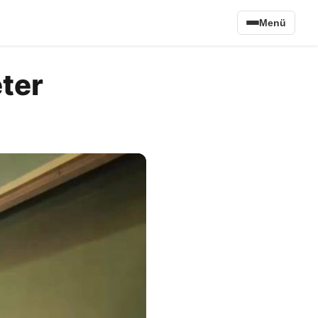
Menü
éter