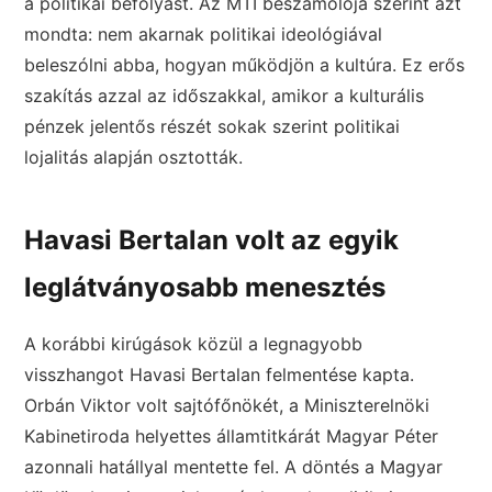
a politikai befolyást. Az MTI beszámolója szerint azt
mondta: nem akarnak politikai ideológiával
beleszólni abba, hogyan működjön a kultúra. Ez erős
szakítás azzal az időszakkal, amikor a kulturális
pénzek jelentős részét sokak szerint politikai
lojalitás alapján osztották.
Havasi Bertalan volt az egyik
leglátványosabb menesztés
A korábbi kirúgások közül a legnagyobb
visszhangot Havasi Bertalan felmentése kapta.
Orbán Viktor volt sajtófőnökét, a Miniszterelnöki
Kabinetiroda helyettes államtitkárát Magyar Péter
azonnali hatállyal mentette fel. A döntés a Magyar