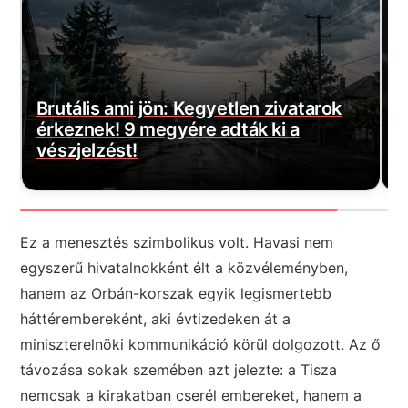
Magyar Péter bejelentette a várva-
E
várt jó hírt! Végre elkezdődött…
m
Ez a menesztés szimbolikus volt. Havasi nem
egyszerű hivatalnokként élt a közvéleményben,
hanem az Orbán-korszak egyik legismertebb
háttérembereként, aki évtizedeken át a
miniszterelnöki kommunikáció körül dolgozott. Az ő
távozása sokak szemében azt jelezte: a Tisza
nemcsak a kirakatban cserél embereket, hanem a