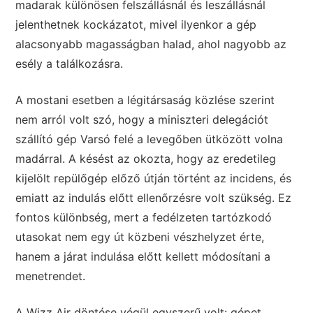
madarak különösen felszállásnál és leszállásnál
jelenthetnek kockázatot, mivel ilyenkor a gép
alacsonyabb magasságban halad, ahol nagyobb az
esély a találkozásra.
A mostani esetben a légitársaság közlése szerint
nem arról volt szó, hogy a miniszteri delegációt
szállító gép Varsó felé a levegőben ütközött volna
madárral. A késést az okozta, hogy az eredetileg
kijelölt repülőgép előző útján történt az incidens, és
emiatt az indulás előtt ellenőrzésre volt szükség. Ez
fontos különbség, mert a fedélzeten tartózkodó
utasokat nem egy út közbeni vészhelyzet érte,
hanem a járat indulása előtt kellett módosítani a
menetrendet.
A Wizz Air döntése végül egyszerű volt: gépet