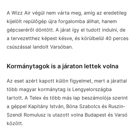
A Wizz Air végül nem várta meg, amíg az eredetileg
kijelölt repülőgép újra forgalomba állhat, hanem
gépcseréről döntött. A járat így el tudott indulni, de
a tervezetthez képest késve, és körülbelül 40 perces
csúszással landolt Varsóban.
Kormánytagok is a járaton lettek volna
Az eset azért kapott külön figyelmet, mert a járattal
több magyar kormánytag is Lengyelországba
tartott. A Telex és több más lap beszámolója szerint
a géppel Kapitány István, Bóna Szabolcs és Ruszin-
Szendi Romulusz is utazott volna Budapest és Varsó
között.