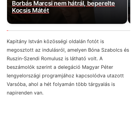
Borbás Marcsi nem hátrál, beperelte
s
Kocsis Mátét
f
Kapitány István közösségi oldalán fotót is
megosztott az indulásról, amelyen Bóna Szabolcs és
Ruszin-Szendi Romulusz is látható volt. A
beszámolók szerint a delegáció Magyar Péter
lengyelországi programjához kapcsolódva utazott
Varsóba, ahol a hét folyamán több tárgyalás is
napirenden van.