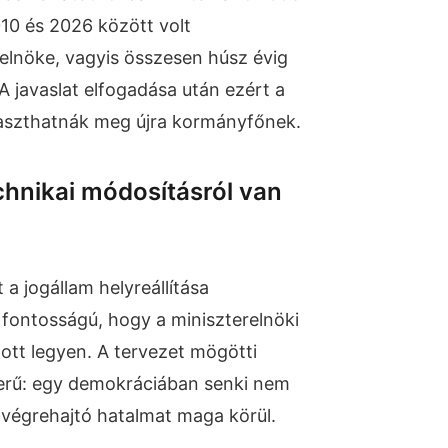
10 és 2026 között volt
elnöke, vagyis összesen húsz évig
 A javaslat elfogadása után ezért a
laszthatnák meg újra kormányfőnek.
hnikai módosításról van
 a jogállam helyreállítása
fontosságú, hogy a miniszterelnöki
ott legyen. A tervezet mögötti
zerű: egy demokráciában senki nem
jű végrehajtó hatalmat maga körül.