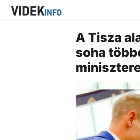
A Tisza al
soha több
miniszter