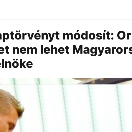
aptörvényt módosít: Or
et nem lehet Magyaror
elnöke