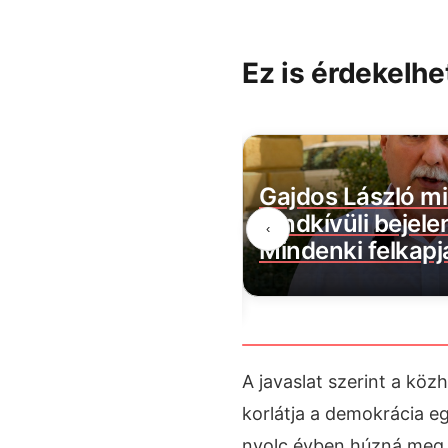
Ez is érdekelhe
ászló miniszter
Érkezik az eső, m
i bejelentése:
mikor éri el az o
‹
felkapja a fejét erre
vészhelyzet mar
A javaslat szerint a köz
korlátja a demokrácia eg
nyolc évben húzná meg 