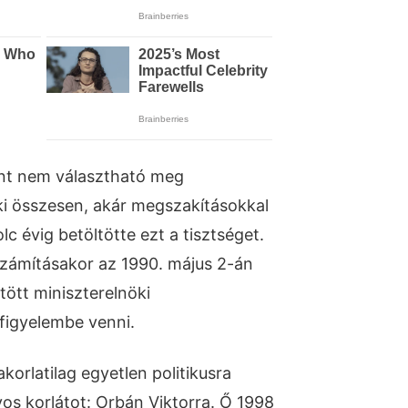
int nem választható meg
ki összesen, akár megszakításokkal
lc évig betöltötte ezt a tisztséget.
számításakor az 1990. május 2-án
tött miniszterelnöki
figyelembe venni.
orlatilag egyetlen politikusra
yos korlátot: Orbán Viktorra. Ő 1998