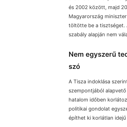
és 2002 között, majd 20
Magyarország miniszter
töltötte be a tisztséget.
szabály alapján nem vá
Nem egyszerű tec
szó
A Tisza indoklása szerint
szempontjából alapvető 
hatalom időben korlátoz
politikai gondolat egys
építhet ki korlátlan ide