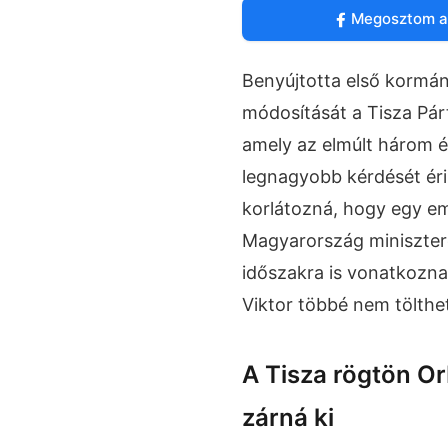
Megosztom a
Benyújtotta első kormán
módosítását a Tisza Pár
amely az elmúlt három é
legnagyobb kérdését érin
korlátozná, hogy egy em
Magyarország minisztere
időszakra is vonatkozna
Viktor többé nem tölthe
A Tisza rögtön Or
zárná ki