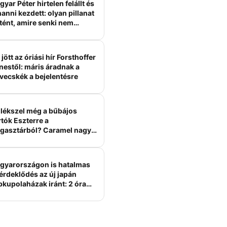
yar Péter hirtelen felállt és
anni kezdett: olyan pillanat
tént, amire senki nem
ámított
jött az óriási hír Forsthoffer
nestől: máris áradnak a
vecskék a bejelentésre
lékszel még a bűbájos
tók Eszterre a
gasztárból? Caramel nagy
erelme volt
gyarországon is hatalmas
érdeklődés az új japán
bkupolaházak iránt: 2 óra
tt felépülhetnek, és
épesztő áron hirdetik őket