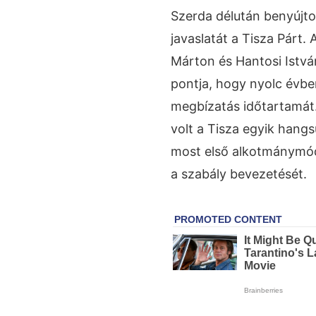
Szerda délután benyújto
javaslatát a Tisza Párt.
Márton és Hantosi Istvá
pontja, hogy nyolc évbe
megbízatás időtartamát.
volt a Tisza egyik hang
most első alkotmánymó
a szabály bevezetését.