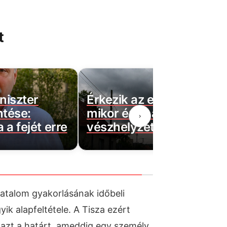
t
ár látni
Lemondott egy újabb
rszágot, de a
Fideszes képviselő a
›
ad!
parlamentben
hatalom gyakorlásának időbeli
yik alapfeltétele. A Tisza ezért
azt a határt, ameddig egy személy