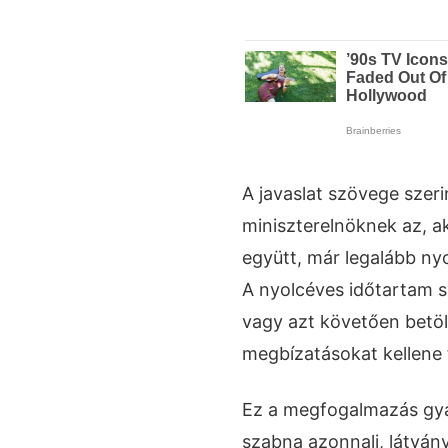
A javaslat szövege szer
miniszterelnöknek az, a
együtt, már legalább nyo
A nyolcéves időtartam 
vagy azt követően betöl
megbízatásokat kellene 
Ez a megfogalmazás gyak
szabna azonnali, látván