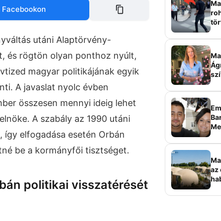
Mag
 Facebookon
roh
tör
sz
yváltás utáni Alaptörvény-
t, és rögtön olyan ponthoz nyúlt,
Ma 
Ág
vtized magyar politikájának egyik
szí
ti. A javaslat nyolc évben
ber összesen mennyi ideig lehet
Em
Bar
lnöke. A szabály az 1990 utáni
Me
, így elfogadása esetén Orbán
sz
tné be a kormányfői tisztséget.
Ma
az 
ha
bán politikai visszatérését
ala
elk