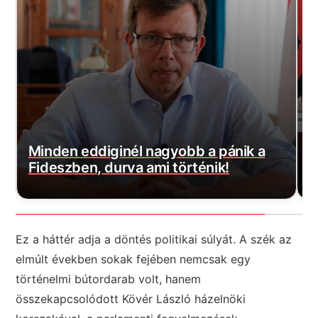
A kormány nyilvánosságra hozta az
Orbánék által kötött kínai gigahitel
K
részleteit, ülj le mielőtt elolvasod
e
Ez a háttér adja a döntés politikai súlyát. A szék az
elmúlt években sokak fejében nemcsak egy
történelmi bútordarab volt, hanem
összekapcsolódott Kövér László házelnöki