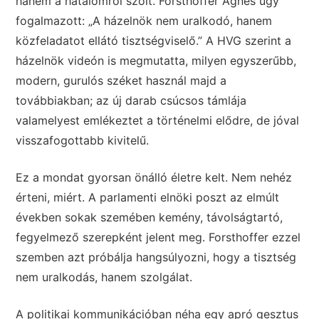
hanem a hatalomról szólt. Forsthoffer Ágnes úgy
fogalmazott: „A házelnök nem uralkodó, hanem
közfeladatot ellátó tisztségviselő.” A HVG szerint a
házelnök videón is megmutatta, milyen egyszerűbb,
modern, gurulós széket használ majd a
továbbiakban; az új darab csúcsos támlája
valamelyest emlékeztet a történelmi elődre, de jóval
visszafogottabb kivitelű.
Ez a mondat gyorsan önálló életre kelt. Nem nehéz
érteni, miért. A parlamenti elnöki poszt az elmúlt
években sokak szemében kemény, távolságtartó,
fegyelmező szerepként jelent meg. Forsthoffer ezzel
szemben azt próbálja hangsúlyozni, hogy a tisztség
nem uralkodás, hanem szolgálat.
A politikai kommunikációban néha egy apró gesztus