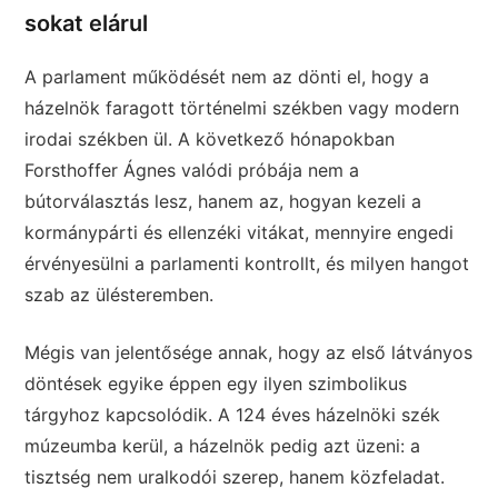
sokat elárul
A parlament működését nem az dönti el, hogy a
házelnök faragott történelmi székben vagy modern
irodai székben ül. A következő hónapokban
Forsthoffer Ágnes valódi próbája nem a
bútorválasztás lesz, hanem az, hogyan kezeli a
kormánypárti és ellenzéki vitákat, mennyire engedi
érvényesülni a parlamenti kontrollt, és milyen hangot
szab az ülésteremben.
Mégis van jelentősége annak, hogy az első látványos
döntések egyike éppen egy ilyen szimbolikus
tárgyhoz kapcsolódik. A 124 éves házelnöki szék
múzeumba kerül, a házelnök pedig azt üzeni: a
tisztség nem uralkodói szerep, hanem közfeladat.