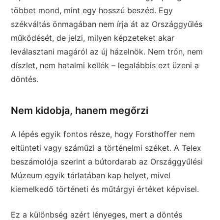
többet mond, mint egy hosszú beszéd. Egy
székváltás önmagában nem írja át az Országgyűlés
működését, de jelzi, milyen képzeteket akar
leválasztani magáról az új házelnök. Nem trón, nem
díszlet, nem hatalmi kellék – legalábbis ezt üzeni a
döntés.
Nem kidobja, hanem megőrzi
A lépés egyik fontos része, hogy Forsthoffer nem
eltünteti vagy száműzi a történelmi széket. A Telex
beszámolója szerint a bútordarab az Országgyűlési
Múzeum egyik tárlatában kap helyet, mivel
kiemelkedő történeti és műtárgyi értéket képvisel.
Ez a különbség azért lényeges, mert a döntés