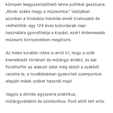
könnyen leegyszerűsíthető lenne politikai gesztusra:
„Kövér széke megy a múzeumba.” Valójában
azonban a hivatalos indoklás ennél óvatosabb és
védhetőbb: egy 124 éves bútordarab napi
használata gyorsíthatja a kopást, ezért érdemesebb
múzeumi környezetben megőrizni.
Az Index korábbi cikke is arról írt, hogy a szék
kiemelkedő történeti és műtárgyi értékű, és bár
Forsthoffer az alakuló ülést még ebből a székből
vezette le, a továbbiakban gyakorlati szempontok
alapján másik széket használ majd.
Vagyis a döntés egyszerre praktikus,
műtárgyvédelmi és szimbolikus. Pont ettől lett erős.