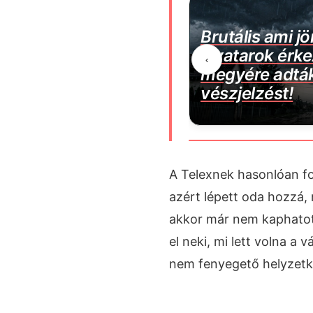
on belül megszűnik a
Brutális ami j
r tévécsatorna: több
zivatarok érk
‹
háztartást érint
megyére adták
vészjelzést!
A Telexnek hasonlóan fo
azért lépett oda hozzá,
akkor már nem kaphatot
el neki, mi lett volna a v
nem fenyegető helyzetké