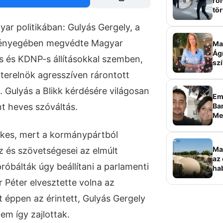
roh
tör
sz
yar politikában: Gulyás Gergely, a
 lényegében megvédte Magyar
Ma 
Ág
es és KDNP-s állításokkal szemben,
szí
zterelnök agresszíven rárontott
 Gulyás a Blikk kérdésére világosan
Em
Bar
t heves szóváltás.
Me
sz
ekes, mert a kormánypártból
Ma
z és szövetségesei az elmúlt
az 
óbálták úgy beállítani a parlamenti
ha
ala
 Péter elvesztette volna az
elk
 éppen az érintett, Gulyás Gergely
em így zajlottak.