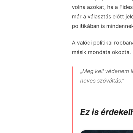
volna azokat, ha a Fid
már a választás előtt jel
politikában is mindennek
A valódi politikai robb
másik mondata okozta. G
„Meg kell védenem M
heves szóváltás.”
Ez is érdekel