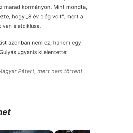
esz marad kormányon. Mint mondta,
ezte, hogy „8 év elég volt”, mert a
 van életciklusa.
anást azonban nem ez, hanem egy
ulyás ugyanis kijelentette:
agyar Pétert, mert nem történt
het