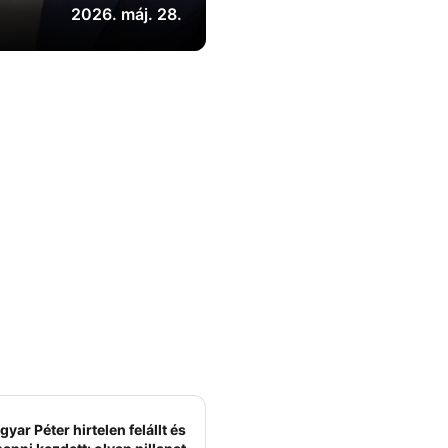
2026. máj. 28.
yar Péter hirtelen felállt és