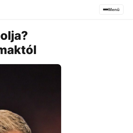
Menü
olja?
maktól