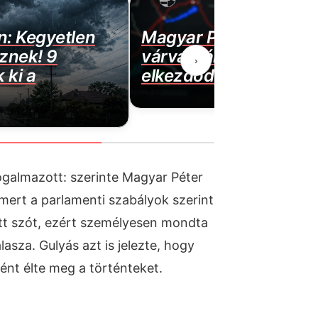
ön: Kegyetlen
Magyar Péter bejelent
eznek! 9
várva-várt jó hírt! Vég
›
 ki a
elkezdődött…
galmazott: szerinte Magyar Péter
 mert a parlamenti szabályok szerint
t szót, ezért személyesen mondta
álasza. Gulyás azt is jelezte, hogy
nt élte meg a történteket.