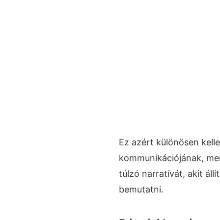
Ez azért különösen kell
kommunikációjának, mert
túlzó narratívát, akit ál
bemutatni.