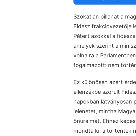
Szokatlan pillanat a mag
Fidesz frakcióvezetője
Pétert azokkal a fidesz
amelyek szerint a minis
volna rá a Parlamentben.
fogalmazott: nem történ
Ez különösen azért érd
ellenzékbe szorult Fides
napokban látványosan pr
jelenetet, mintha Magyar
önuralmát. Ehhez képest
mondta ki: a történtek n