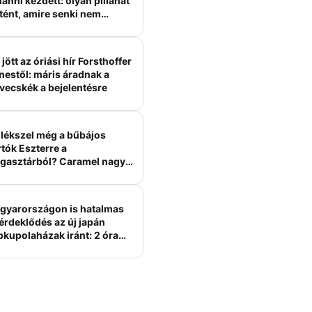
anni kezdett: olyan pillanat
tént, amire senki nem
ámított
jött az óriási hír Forsthoffer
nestől: máris áradnak a
vecskék a bejelentésre
lékszel még a bűbájos
tók Eszterre a
gasztárból? Caramel nagy
erelme volt
gyarországon is hatalmas
érdeklődés az új japán
bkupolaházak iránt: 2 óra
tt felépülhetnek, és
épesztő áron hirdetik őket