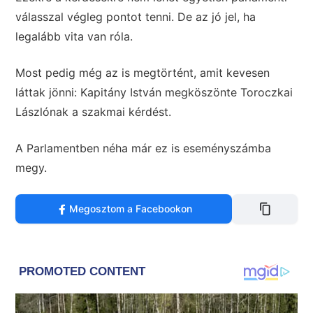
válasszal végleg pontot tenni. De az jó jel, ha
legalább vita van róla.
Most pedig még az is megtörtént, amit kevesen
láttak jönni: Kapitány István megköszönte Toroczkai
Lászlónak a szakmai kérdést.
A Parlamentben néha már ez is eseményszámba
megy.
Megosztom a Facebookon