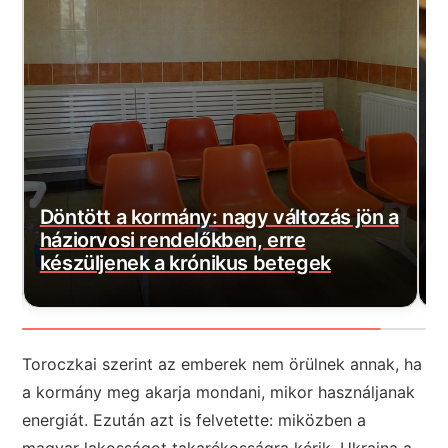
a
Szijjártó máris rossz híreket kapott:
M
Százmilliós bírságot szabott ki a
b
hatóság!
j
Toroczkai szerint az emberek nem örülnek annak, ha
a kormány meg akarja mondani, mikor használjanak
energiát. Ezután azt is felvetette: miközben a