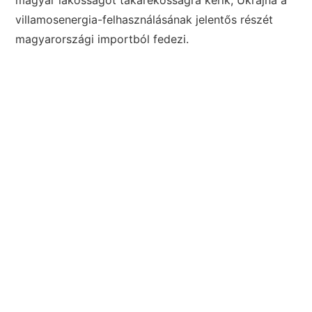
magyar lakosságot takarékosságra kérik, Ukrajna a
villamosenergia-felhasználásának jelentős részét
magyarországi importból fedezi.