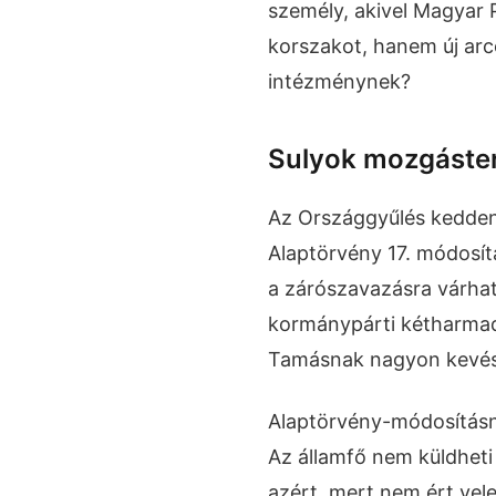
személy, akivel Magyar 
korszakot, hanem új arc
intézménynek?
Sulyok mozgáste
Az Országgyűlés kedden 
Alaptörvény 17. módosítá
a zárószavazásra várhat
kormánypárti kétharmad
Tamásnak nagyon kevés
Alaptörvény-módosításnál
Az államfő nem küldheti
azért, mert nem ért vel