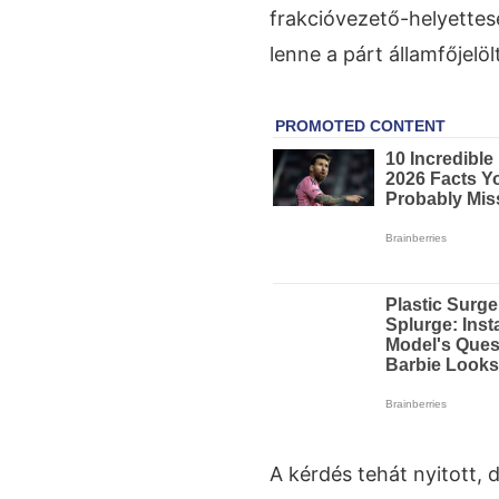
frakcióvezető-helyettes
lenne a párt államfőjelölt
A kérdés tehát nyitott, d