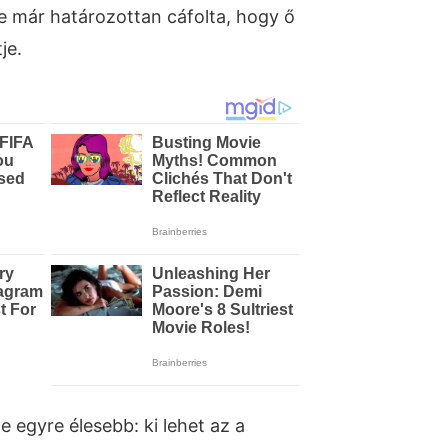
e már határozottan cáfolta, hogy ő
je.
e egyre élesebb: ki lehet az a