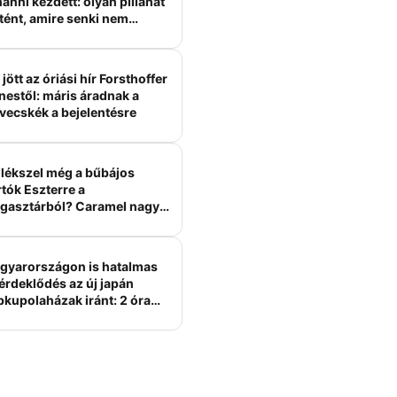
anni kezdett: olyan pillanat
tént, amire senki nem
ámított
jött az óriási hír Forsthoffer
nestől: máris áradnak a
vecskék a bejelentésre
lékszel még a bűbájos
tók Eszterre a
gasztárból? Caramel nagy
erelme volt
gyarországon is hatalmas
érdeklődés az új japán
bkupolaházak iránt: 2 óra
tt felépülhetnek, és
épesztő áron hirdetik őket