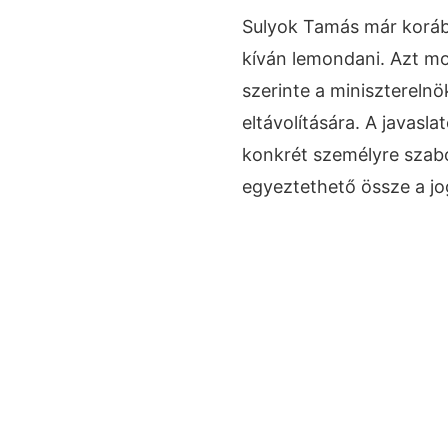
Sulyok Tamás már koráb
kíván lemondani. Azt mo
szerinte a miniszterelnö
eltávolítására. A javasl
konkrét személyre szabo
egyeztethető össze a jo