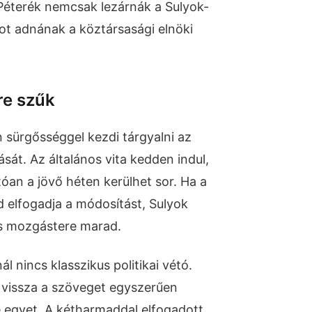
Péterék nemcsak lezárnák a Sulyok-
ot adnának a köztársasági elnöki
re szűk
sürgősséggel kezdi tárgyalni az
sát. Az általános vita kedden indul,
óan a jövő héten kerülhet sor. Ha a
 elfogadja a módosítást, Sulyok
 mozgástere marad.
 nincs klasszikus politikai vétó.
 vissza a szöveget egyszerűen
e egyet. A kétharmaddal elfogadott