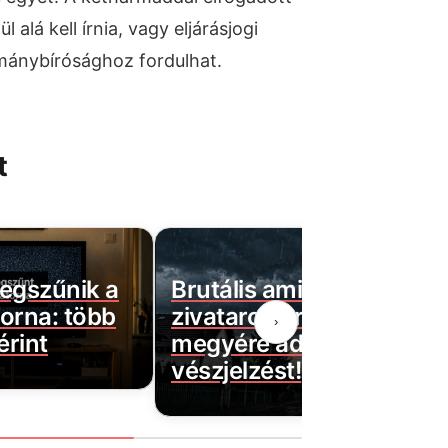
 alá kell írnia, vagy eljárásjogi
mánybírósághoz fordulhat.
t
egszűnik a
Brutális ami jön: Kegyetl
orna: több
zivatarok érkeznek! 9
›
érint
megyére adták ki a
vészjelzést!