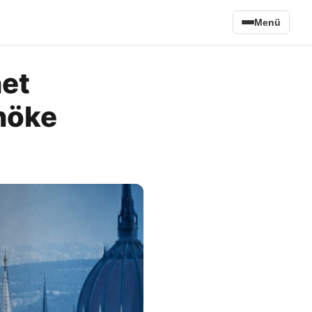
Menü
het
nöke