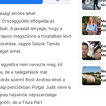
roh
tör
sz
asági elnöke lehet
 Országgyűlés elfogadja az
Ma 
Ág
sát. A javaslat lényege, hogy a
szí
 napon megszűnne a hivatalban lévő
bízatása, vagyis Sulyok Tamás
Em
Bar
éget érhet.
Me
sz
n egyelőre nem nevezte meg, kit
Ma
a, de a találgatások már
az 
ndrás szerint Rost Andrea lehet a
ha
ala
gi petíciókban Polgár Judit neve is
elk
Ágnes házelnök népszerűsége
nőtt, de a Tisza Párt