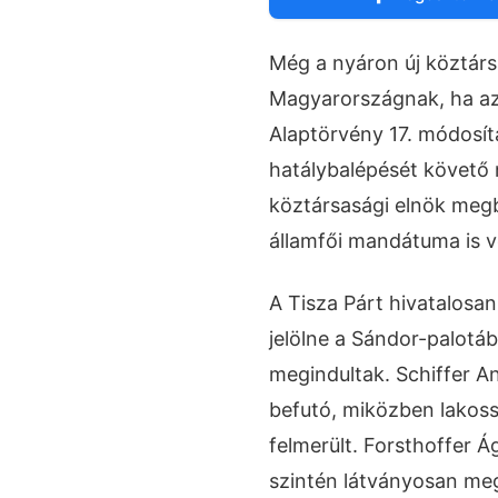
Még a nyáron új köztárs
Magyarországnak, ha az
Alaptörvény 17. módosítá
hatálybalépését követő
köztársasági elnök meg
államfői mandátuma is v
A Tisza Párt hivatalosa
jelölne a Sándor-palotáb
megindultak. Schiffer A
befutó, miközben lakossá
felmerült. Forsthoffer 
szintén látványosan meg