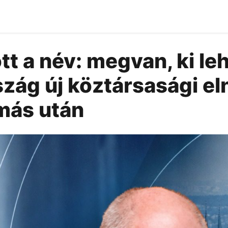
tt a név: megvan, ki le
zág új köztársasági el
más után