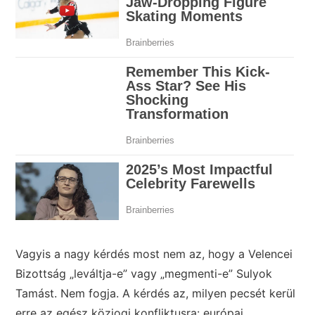
Vagyis a nagy kérdés most nem az, hogy a Velencei
Bizottság „leváltja-e” vagy „megmenti-e” Sulyok
Tamást. Nem fogja. A kérdés az, milyen pecsét kerül
erre az egész közjogi konfliktusra: európai