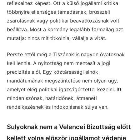
reflexeihez képest. Ott a külső jogállami kritika
többnyire ellenséges támadásnak, brüsszeli
zsarolásnak vagy politikai beavatkozásnak volt
beállítva. Most a kormány legalább formailag azt
mutatja: nincs mit titkolnia, vállalja a vitát.
Persze ettől még a Tiszának is nagyon óvatosnak
kell lennie. A nyitottság nem mentesít a jogi
precizitás alól. Egy köztársasági elnök
mandátumának megszüntetése nem olyan ügy,
amelyet elég politikai igazságérzettel kezelni. Itt
minden szónak, határidőnek, átmeneti
rendelkezésnek és indokolásnak súlya van.
Sulyoknak nem a Velencei Bizottság előtt
kellett volna először jogállamot védenie