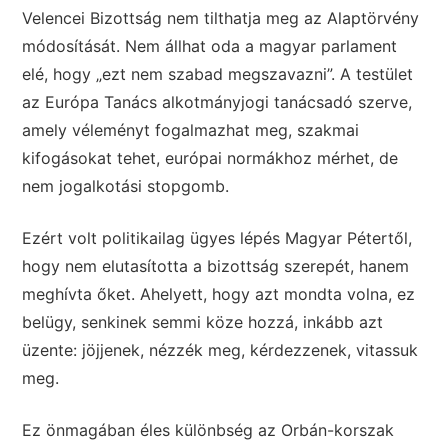
Velencei Bizottság nem tilthatja meg az Alaptörvény
módosítását. Nem állhat oda a magyar parlament
elé, hogy „ezt nem szabad megszavazni”. A testület
az Európa Tanács alkotmányjogi tanácsadó szerve,
amely véleményt fogalmazhat meg, szakmai
kifogásokat tehet, európai normákhoz mérhet, de
nem jogalkotási stopgomb.
Ezért volt politikailag ügyes lépés Magyar Pétertől,
hogy nem elutasította a bizottság szerepét, hanem
meghívta őket. Ahelyett, hogy azt mondta volna, ez
belügy, senkinek semmi köze hozzá, inkább azt
üzente: jöjjenek, nézzék meg, kérdezzenek, vitassuk
meg.
Ez önmagában éles különbség az Orbán-korszak