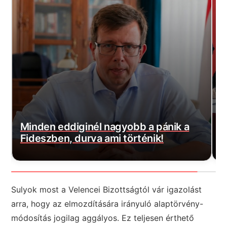
A kormány nyilvánosságra hozta az
Orbánék által kötött kínai gigahitel
K
részleteit, ülj le mielőtt elolvasod
e
Sulyok most a Velencei Bizottságtól vár igazolást
arra, hogy az elmozdítására irányuló alaptörvény-
módosítás jogilag aggályos. Ez teljesen érthető