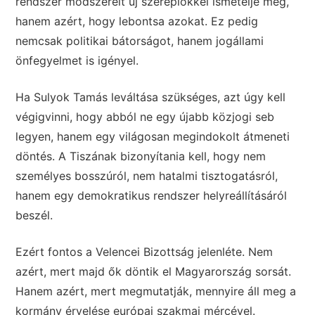
rendszer módszereit új szereplőkkel ismételje meg,
hanem azért, hogy lebontsa azokat. Ez pedig
nemcsak politikai bátorságot, hanem jogállami
önfegyelmet is igényel.
Ha Sulyok Tamás leváltása szükséges, azt úgy kell
végigvinni, hogy abból ne egy újabb közjogi seb
legyen, hanem egy világosan megindokolt átmeneti
döntés. A Tiszának bizonyítania kell, hogy nem
személyes bosszúról, nem hatalmi tisztogatásról,
hanem egy demokratikus rendszer helyreállításáról
beszél.
Ezért fontos a Velencei Bizottság jelenléte. Nem
azért, mert majd ők döntik el Magyarország sorsát.
Hanem azért, mert megmutatják, mennyire áll meg a
kormány érvelése európai szakmai mércével.