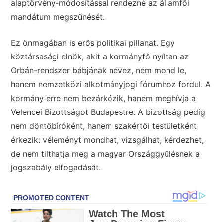
alaptörvény-módosítással rendezné az államfői
mandátum megszűnését.
Ez önmagában is erős politikai pillanat. Egy
köztársasági elnök, akit a kormányfő nyíltan az
Orbán-rendszer bábjának nevez, nem mond le,
hanem nemzetközi alkotmányjogi fórumhoz fordul. A
kormány erre nem bezárkózik, hanem meghívja a
Velencei Bizottságot Budapestre. A bizottság pedig
nem döntőbíróként, hanem szakértői testületként
érkezik: véleményt mondhat, vizsgálhat, kérdezhet,
de nem tilthatja meg a magyar Országgyűlésnek a
jogszabály elfogadását.