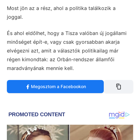
Most jön az a rész, ahol a politika találkozik a
joggal.
És ahol eldőlhet, hogy a Tisza valóban új jogállami
minőséget épít-e, vagy csak gyorsabban akarja
elvégezni azt, amit a választók politikailag már
régen kimondtak: az Orbán-rendszer államfői
maradványának mennie kell.
Megosztom a Facebookon