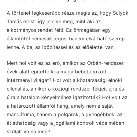
A történet legkeserűbb része mégis az, hogy Sulyok
Tamás most úgy jelenik meg, mint aki az
alkotmányos rendet félti. Ez önmagában egy
államfőtől nemcsak jogos, hanem elvárható szerep
lenne. A baj az időzítéssel és az előélettel van.
Mert hol volt ez az erő, amikor az Orbán-rendszer
évek alatt építette ki a maga bebetonozott
intézményi világát? Hol volt a köztársasági elnöki
ellenállás, amikor a közjogi rendszer fékjeit újra és
újra a hatalom kényelméhez igazították? Hol volt az
a határozott államfői hang, amely nem a saját
mandátuma, hanem a polgárok, a gyengébbek, az
átláthatóság vagy a jogállami kontroll védelmében
szólalt volna meg?