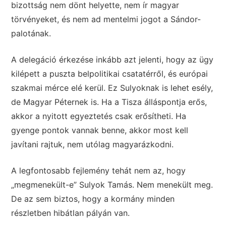
bizottság nem dönt helyette, nem ír magyar
törvényeket, és nem ad mentelmi jogot a Sándor-
palotának.
A delegáció érkezése inkább azt jelenti, hogy az ügy
kilépett a puszta belpolitikai csatatérről, és európai
szakmai mérce elé kerül. Ez Sulyoknak is lehet esély,
de Magyar Péternek is. Ha a Tisza álláspontja erős,
akkor a nyitott egyeztetés csak erősítheti. Ha
gyenge pontok vannak benne, akkor most kell
javítani rajtuk, nem utólag magyarázkodni.
A legfontosabb fejlemény tehát nem az, hogy
„megmenekült-e” Sulyok Tamás. Nem menekült meg.
De az sem biztos, hogy a kormány minden
részletben hibátlan pályán van.