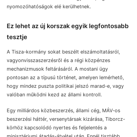
nyomozóhatóságok elé kerülhetnek.
Ez lehet az új korszak egyik legfontosabb
tesztje
A Tisza-kormány sokat beszélt elszámoltatásról,
vagyonvisszaszerzésről és a régi közpénzes
mechanizmusok feltárásáról. A mostani ügy
pontosan az a típusú történet, amelyen lemérhető,
hogy mindez puszta politikai jelszó marad-e, vagy
valóban működni kezd az állami kontroll.
Egy milliárdos közbeszerzés, állami cég, MÁV-os
beszerzési háttér, versenytársak kizárása, Tiborcz-
körhöz kapcsolódó nyertes és feljelentés a
minisztériumi átadás-átvétel után. Ennél tisztább