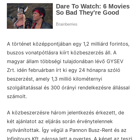
A történet középpontjában egy 1,2 milliárd forintos,
buszos vonatpótlásra kiírt közbeszerzés áll. A
magyar állam többségi tulajdonában lévő GYSEV
Zrt. idén februárban írt ki egy 24 hónapra szóló
beszerzést, amely 1,3 millió kilométernyi
szolgáltatással és 300 órányi rendelkezésre állással
számolt.
A közbeszerzésre három jelentkezés érkezett, de
két ajánlatot az eljárás során érvénytelennek
nyilvánítottak. Így végül a Pannon Busz-Rent és az
Infinitours Kft. párosa lett a nyertes. A képet az teszi