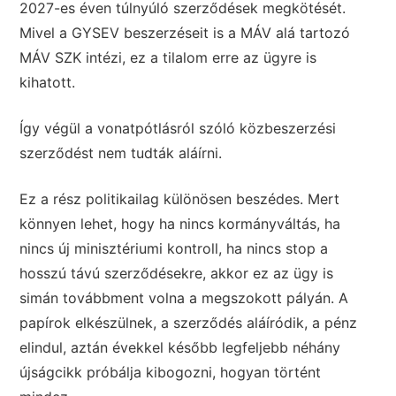
2027-es éven túlnyúló szerződések megkötését.
Mivel a GYSEV beszerzéseit is a MÁV alá tartozó
MÁV SZK intézi, ez a tilalom erre az ügyre is
kihatott.
Így végül a vonatpótlásról szóló közbeszerzési
szerződést nem tudták aláírni.
Ez a rész politikailag különösen beszédes. Mert
könnyen lehet, hogy ha nincs kormányváltás, ha
nincs új minisztériumi kontroll, ha nincs stop a
hosszú távú szerződésekre, akkor ez az ügy is
simán továbbment volna a megszokott pályán. A
papírok elkészülnek, a szerződés aláíródik, a pénz
elindul, aztán évekkel később legfeljebb néhány
újságcikk próbálja kibogozni, hogyan történt