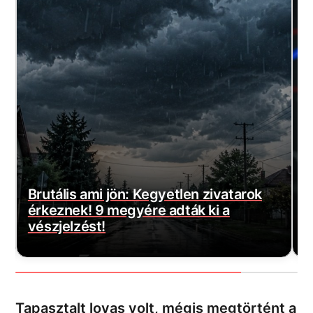
yetlen zivatarok
adták ki a
Magyar Péter bejelentette
várt jó hírt! Végre elkezd
Tapasztalt lovas volt, mégis megtörtént a