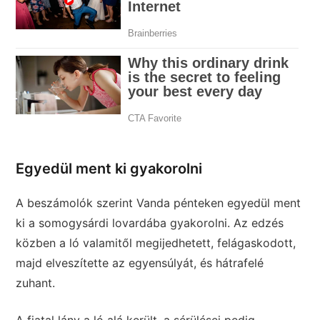
Egyedül ment ki gyakorolni
A beszámolók szerint Vanda pénteken egyedül ment
ki a somogysárdi lovardába gyakorolni. Az edzés
közben a ló valamitől megijedhetett, felágaskodott,
majd elveszítette az egyensúlyát, és hátrafelé
zuhant.
A fiatal lány a ló alá került, a sérülései pedig