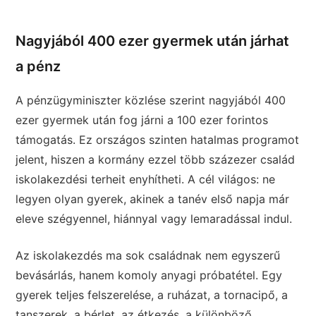
Nagyjából 400 ezer gyermek után járhat
a pénz
A pénzügyminiszter közlése szerint nagyjából 400
ezer gyermek után fog járni a 100 ezer forintos
támogatás. Ez országos szinten hatalmas programot
jelent, hiszen a kormány ezzel több százezer család
iskolakezdési terheit enyhítheti. A cél világos: ne
legyen olyan gyerek, akinek a tanév első napja már
eleve szégyennel, hiánnyal vagy lemaradással indul.
Az iskolakezdés ma sok családnak nem egyszerű
bevásárlás, hanem komoly anyagi próbatétel. Egy
gyerek teljes felszerelése, a ruházat, a tornacipő, a
tanszerek, a bérlet, az étkezés, a különböző