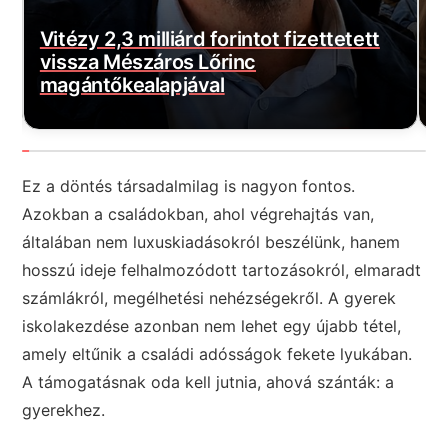
E
Borbás Marcsi nem hátrál, beperelte
s
Kocsis Mátét
f
Ez a döntés társadalmilag is nagyon fontos.
Azokban a családokban, ahol végrehajtás van,
általában nem luxuskiadásokról beszélünk, hanem
hosszú ideje felhalmozódott tartozásokról, elmaradt
számlákról, megélhetési nehézségekről. A gyerek
iskolakezdése azonban nem lehet egy újabb tétel,
amely eltűnik a családi adósságok fekete lyukában.
A támogatásnak oda kell jutnia, ahová szánták: a
gyerekhez.