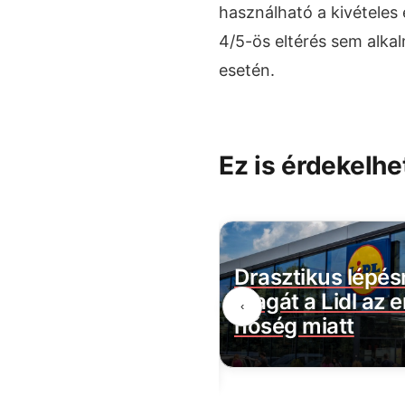
használható a kivételes 
4/5-ös eltérés sem alk
esetén.
Ez is érdekelhe
ult a dominó: sorra
Drasztikus lépés
 helyre a Magyar
magát a Lidl az 
‹
l szóló súlyos
hőség miatt