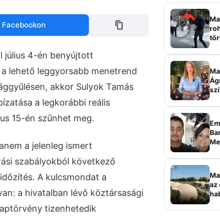
Mag
 Facebookon
roh
tör
sz
 július 4-én benyújtott
 a lehető leggyorsabb menetrend
Ma 
Ág
szággyűlésen, akkor Sulyok Tamás
szí
ízatása a legkorábbi reális
lius 15-én szűnhet meg.
Em
Bar
Me
hanem a jelenleg ismert
sz
rási szabályokból következő
Ma
időzítés. A kulcsmondat a
az 
n: a hivatalban lévő köztársasági
ha
ala
aptörvény tizenhetedik
elk