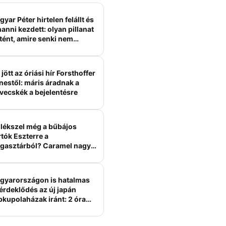
yar Péter hirtelen felállt és
anni kezdett: olyan pillanat
tént, amire senki nem
ámított
jött az óriási hír Forsthoffer
nestől: máris áradnak a
vecskék a bejelentésre
lékszel még a bűbájos
tók Eszterre a
gasztárból? Caramel nagy
erelme volt
gyarországon is hatalmas
érdeklődés az új japán
bkupolaházak iránt: 2 óra
tt felépülhetnek, és
épesztő áron hirdetik őket