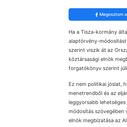
Megosztom a
Ha a Tisza-kormány által
alaptörvény-módosítást
szerint viszik át az Or
köztársasági elnök megb
forgatókönyv szerint jú
Ez nem politikai jóslat, 
menetrendből és az eljá
leggyorsabb lehetséges 
módosítás szövegében va
elnök megbízatása az Al