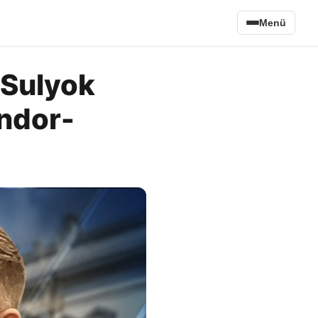
Menü
 Sulyok
ándor-