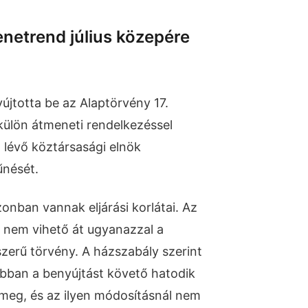
netrend július közepére
újtotta be az Alaptörvény 17.
 külön átmeneti rendelkezéssel
 lévő köztársasági elnök
nését.
onban vannak eljárási korlátai. Az
 nem vihető át ugyanazzal a
zerű törvény. A házszabály szerint
rábban a benyújtást követő hatodik
 meg, és az ilyen módosításnál nem