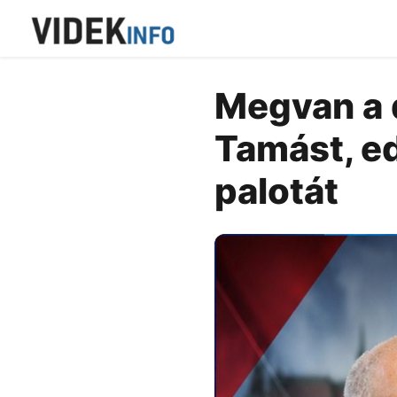
Megvan a d
Tamást, ed
palotát