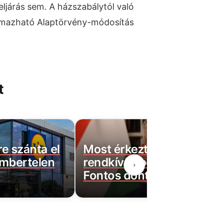
eljárás sem. A házszabálytól való
almazható Alaptörvény-módosítás
t
re szánta el
Most érkeztek Magyar P
embertelen
rendkívüli bejelentései:
›
Fontos döntések születt