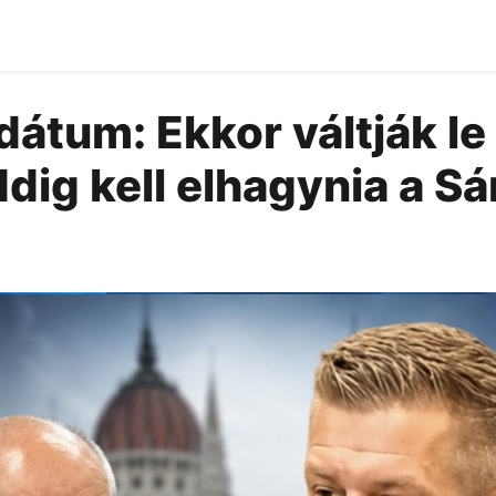
átum: Ekkor váltják le
dig kell elhagynia a S