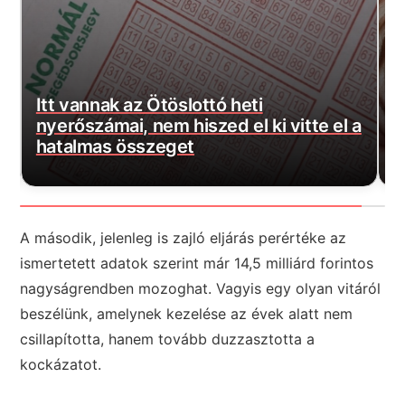
Rács mögött marad a volt fideszes
a
polgármester, 102 milliós ügyet
R
vizsgálnak
b
A második, jelenleg is zajló eljárás perértéke az
ismertetett adatok szerint már 14,5 milliárd forintos
nagyságrendben mozoghat. Vagyis egy olyan vitáról
beszélünk, amelynek kezelése az évek alatt nem
csillapította, hanem tovább duzzasztotta a
kockázatot.