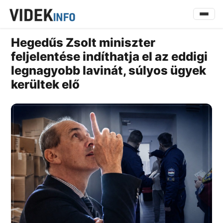
Hegedűs Zsolt miniszter
feljelentése indíthatja el az eddigi
legnagyobb lavinát, súlyos ügyek
kerültek elő