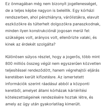
Ez önmagában még nem bizonyít jogellenességet,
de a teljes képbe nagyon is beleillik. Egy kórházi
rendszerben, ahol pénzhiányra, várólistákra, elavult
eszközökre és túlterhelt dolgozókra panaszkodnak,
minden ilyen konstrukciónál jogosan merül fel:
szükséges volt, arányos volt, ellenőrizte valaki, és
kinek az érdekét szolgálta?
Különösen súlyos részlet, hogy a jogerős, több mint
800 milliós összeg végül nem egyszerűen közvetlen
teljesítéssel rendeződött, hanem végrehajtói eljárás
keretében került kifizetésre. Az ismertetett
információk szerint ráadásul abból a központi
keretből, amelyet állami kórházak kártérítési
kötelezettségeinek rendezésére hoztak létre, és
amely az ügy után gyakorlatilag kimerült.