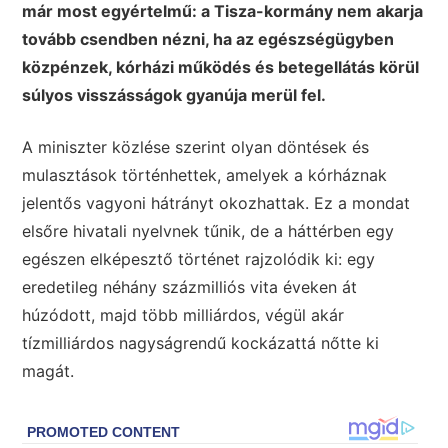
már most egyértelmű: a Tisza-kormány nem akarja
tovább csendben nézni, ha az egészségügyben
közpénzek, kórházi működés és betegellátás körül
súlyos visszásságok gyanúja merül fel.
A miniszter közlése szerint olyan döntések és
mulasztások történhettek, amelyek a kórháznak
jelentős vagyoni hátrányt okozhattak. Ez a mondat
elsőre hivatali nyelvnek tűnik, de a háttérben egy
egészen elképesztő történet rajzolódik ki: egy
eredetileg néhány százmilliós vita éveken át
húzódott, majd több milliárdos, végül akár
tízmilliárdos nagyságrendű kockázattá nőtte ki
magát.