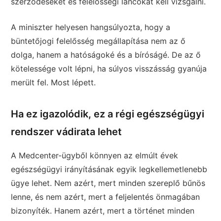
szerződéseket és felelősségi láncokat kell vizsgálni.
A miniszter helyesen hangsúlyozta, hogy a
büntetőjogi felelősség megállapítása nem az ő
dolga, hanem a hatóságoké és a bíróságé. De az ő
kötelessége volt lépni, ha súlyos visszásság gyanúja
merült fel. Most lépett.
Ha ez igazolódik, ez a régi egészségügyi
rendszer vádirata lehet
A Medcenter-ügyből könnyen az elmúlt évek
egészségügyi irányításának egyik legkellemetlenebb
ügye lehet. Nem azért, mert minden szereplő bűnös
lenne, és nem azért, mert a feljelentés önmagában
bizonyíték. Hanem azért, mert a történet minden