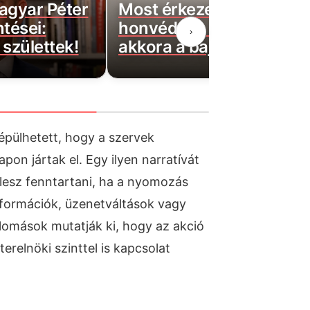
agyar Péter
Most érkezett: Felszállta
ntései:
honvédség helikopterei,
›
születtek!
akkora a baj
épülhetett, hogy a szervek
pon jártak el. Egy ilyen narratívát
esz fenntartani, ha a nyomozás
információk, üzenetváltások vagy
lomások mutatják ki, hogy az akció
erelnöki szinttel is kapcsolat