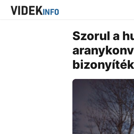
Szorul a h
aranykonvo
bizonyíték