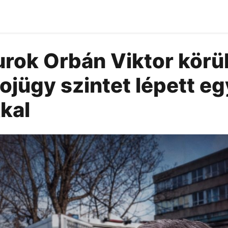
urok Orbán Viktor körül
jügy szintet lépett eg
kal