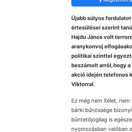
Újabb súlyos fordulato
értesülései szerint tan
Hajdu János volt terror
aranykonvoj elfogásakor
politikai szinttel egyezt
beszámolt arról, hogy 
akció idején telefonos 
Viktorral.
Ez még nem ítélet, nem v
bárki bűnössége bizonyít
büntetőjogilag is egész
nyomozásban valóban ol