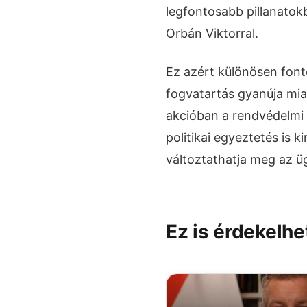
legfontosabb pillanatok
Orbán Viktorral.
Ez azért különösen font
fogvatartás gyanúja miatt
akcióban a rendvédelmi
politikai egyeztetés is k
változtathatja meg az ü
Ez is érdekelhe