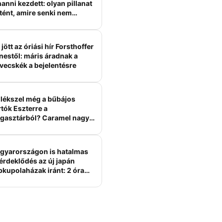
anni kezdett: olyan pillanat
tént, amire senki nem
ámított
jött az óriási hír Forsthoffer
nestől: máris áradnak a
vecskék a bejelentésre
lékszel még a bűbájos
tók Eszterre a
gasztárból? Caramel nagy
erelme volt
gyarországon is hatalmas
érdeklődés az új japán
bkupolaházak iránt: 2 óra
tt felépülhetnek, és
épesztő áron hirdetik őket