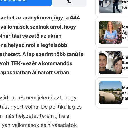
roh
tör
sz
t vehet az aranykonvojügy: a 444
úvallomások szólnak arról, hogy
Ma 
Ág
elhárítási vezető az ukrán
szí
 a helyszínről a legfelsőbb
ethetett. A lap szerint több tanú is
Em
Bar
a volt TEK-vezér a kommandós
Me
kapcsolatban állhatott Orbán
sz
Ma
az 
ádirat, és nem jelenti azt, hogy
ha
ala
ást nyert volna. De politikailag és
elk
en más helyzetet teremt, ha a
yan vallomások és hívásadatok