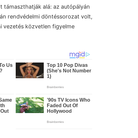
zt támaszthatják alá: az autópályán
án rendvédelmi döntéssorozat volt,
ai vezetés közvetlen figyelme