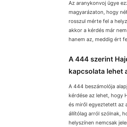
Az aranykonvoj ügye ezz
magyarázaton, hogy néh
rosszul mérte fel a helyz
akkor a kérdés már nem 
hanem az, meddig ért fel
A 444 szerint Haj
kapcsolata lehet 
A 444 beszámolója alap
kérdése az lehet, hogy 
és miről egyeztetett az 
állítólag arról szólnak, 
helyszínen nemcsak jele