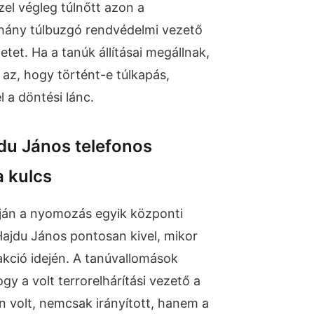
el végleg túlnőtt azon a
ány túlbuzgó rendvédelmi vezető
etet. Ha a tanúk állításai megállnak,
az, hogy történt-e túlkapás,
 a döntési lánc.
du János telefonos
a kulcs
ján a nyomozás egyik központi
Hajdu János pontosan kivel, mikor
akció idején. A tanúvallomások
hogy a volt terrorelhárítási vezető a
n volt, nemcsak irányított, hanem a