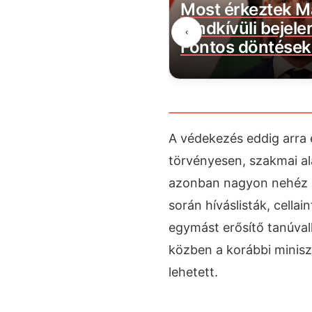
s lépésre szánta el
Most érkeztek M
Lidl az embertelen
rendkívüli bejele
‹
att
Fontos döntések 
A védekezés eddig arra 
törvényesen, szakmai ala
azonban nagyon nehéz l
során híváslisták, cella
egymást erősítő tanúval
közben a korábbi miniszt
lehetett.