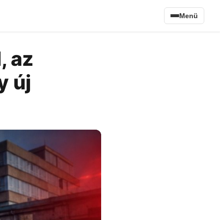
Menü
, az
y új