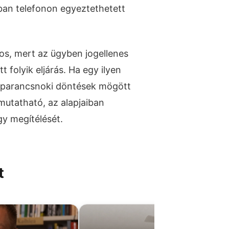
ban telefonon egyeztethetett
os, mert az ügyben jogellenes
 folyik eljárás. Ha egy ilyen
 parancsnoki döntések mögött
imutatható, az alapjaiban
gy megítélését.
t