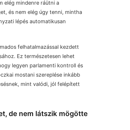
em elég mindenre ráütni a
et, és nem elég úgy tenni, mintha
yzati lépés automatikusan
mados felhatalmazással kezdett
ásához. Ez természetesen lehet
, hogy legyen parlamenti kontroll és
roczkai mostani szereplése inkább
sésnek, mint valódi, jól felépített
t, de nem látszik mögötte