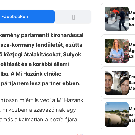
Mag
 Facebookon
roh
tör
sz
 kemény parlamenti kirohanással
Tisza-kormány lendületét, ezúttal
Ma 
Ág
ő közjogi átalakításokat, Sulyok
szí
lítását és a korábbi állami
lba. A Mi Hazánk elnöke
Em
Bar
 pártja nem lesz partner ebben.
Me
sz
tosan miért is védi a Mi Hazánk
Ma
t, miközben a szavazóinak egy
az 
Tamás alkalmatlan a pozíciójára.
ha
ala
elk