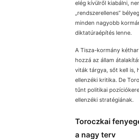
elég kívülről kiabálni, n
„rendszerellenes” bélyeg
minden nagyobb kormán
diktatúraépítés lenne.
A Tisza-kormány kéthar
hozzá az állam átalakít
viták tárgya, sőt kell is
ellenzéki kritika. De To
tűnt politikai pozíciókere
ellenzéki stratégiának.
Toroczkai fenyege
a nagy terv