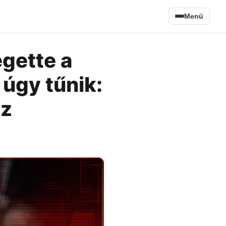
Menü
gette a
úgy tűnik:
az