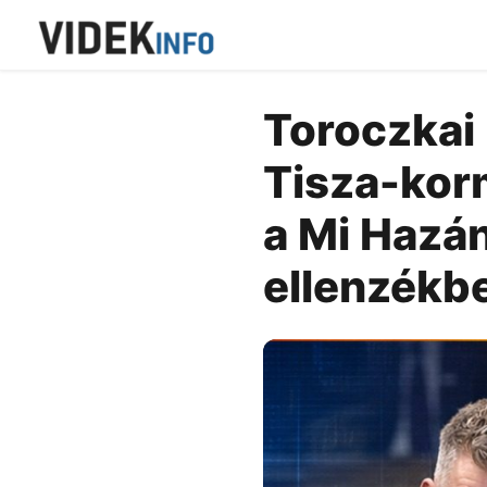
Toroczkai 
Tisza-korm
a Mi Hazán
ellenzékb