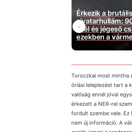
a friss hír
Érkezik a brutáli
ból Magyar
zivatarhullám: 9
‹
. Azonnal küldték a
szél és jégeső cs
lzést!
ezekben a várm
Toroczkai most mintha a
óriási leleplezést tart a
valóság ennél jóval egy
érkezett a NER-rel sze
fordult szembe vele. Ez 
nem új információ. A vá