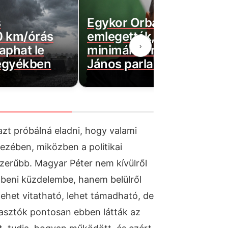
s
Egykor Orbán utódjakén
0 km/órás
emlegették, most
›
aphat le
minimálbérre vágták Láz
egyékben
János parlamenti fizetés
zt próbálná eladni, hogy valami
 kezében, miközben a politikai
szerűbb. Magyar Péter nem kívülről
mbeni küzdelembe, hanem belülről
lehet vitatható, lehet támadható, de
lasztók pontosan ebben látták az