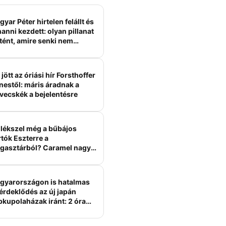
yar Péter hirtelen felállt és
anni kezdett: olyan pillanat
tént, amire senki nem
ámított
jött az óriási hír Forsthoffer
nestől: máris áradnak a
vecskék a bejelentésre
lékszel még a bűbájos
tók Eszterre a
gasztárból? Caramel nagy
erelme volt
gyarországon is hatalmas
érdeklődés az új japán
bkupolaházak iránt: 2 óra
tt felépülhetnek, és
épesztő áron hirdetik őket