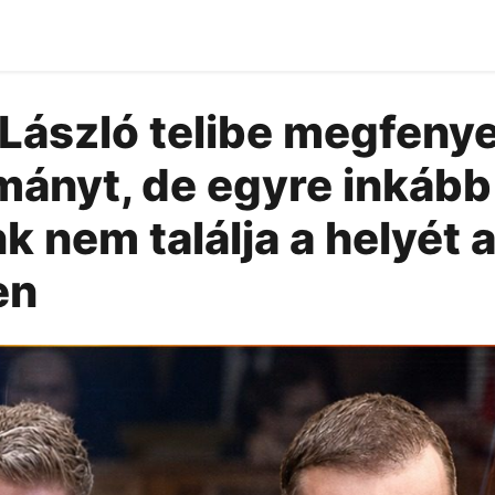
László telibe megfenye
ányt, de egyre inkább 
k nem találja a helyét 
en