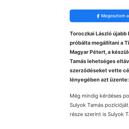
Megosztom a
Toroczkai László újabb
próbálta megállítani a 
Magyar Pétert, a készül
Tamás lehetséges eltávo
szerződéseket vette cé
lényegében azt üzente:
Még mindig kérdéses pon
Sulyok Tamás pozíciójá
része szerint is Sulyok 