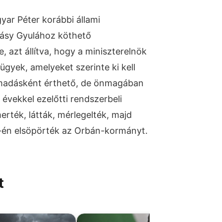
ar Péter korábbi állami
alásy Gyulához köthető
 azt állítva, hogy a miniszterelnök
gyek, amelyeket szerinte ki kell
 támadásként érthető, de önmagában
 évekkel ezelőtti rendszerbeli
erték, látták, mérlegelték, majd
12-én elsöpörték az Orbán-kormányt.
t