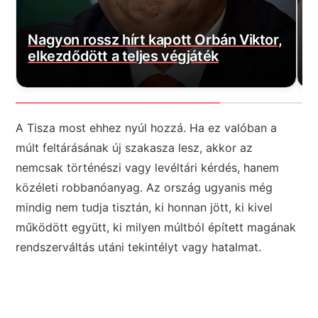
E
Nagyon rossz hírt kapott Orbán Viktor,
M
elkezdődött a teljes végjáték
l
A Tisza most ehhez nyúl hozzá. Ha ez valóban a
múlt feltárásának új szakasza lesz, akkor az
nemcsak történészi vagy levéltári kérdés, hanem
közéleti robbanóanyag. Az ország ugyanis még
mindig nem tudja tisztán, ki honnan jött, ki kivel
működött együtt, ki milyen múltból épített magának
rendszerváltás utáni tekintélyt vagy hatalmat.