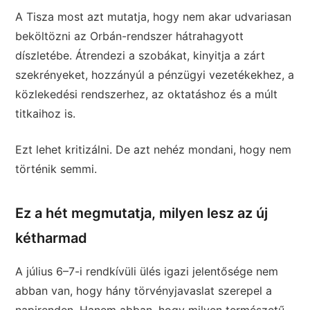
A Tisza most azt mutatja, hogy nem akar udvariasan
beköltözni az Orbán-rendszer hátrahagyott
díszletébe. Átrendezi a szobákat, kinyitja a zárt
szekrényeket, hozzányúl a pénzügyi vezetékekhez, a
közlekedési rendszerhez, az oktatáshoz és a múlt
titkaihoz is.
Ezt lehet kritizálni. De azt nehéz mondani, hogy nem
történik semmi.
Ez a hét megmutatja, milyen lesz az új
kétharmad
A július 6–7-i rendkívüli ülés igazi jelentősége nem
abban van, hogy hány törvényjavaslat szerepel a
napirenden. Hanem abban, hogy milyen természetű