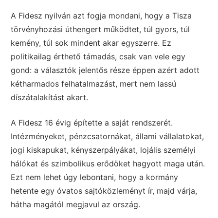
A Fidesz nyilván azt fogja mondani, hogy a Tisza
törvényhozási úthengert működtet, túl gyors, túl
kemény, túl sok mindent akar egyszerre. Ez
politikailag érthető támadás, csak van vele egy
gond: a választók jelentős része éppen azért adott
kétharmados felhatalmazást, mert nem lassú
díszátalakítást akart.
A Fidesz 16 évig építette a saját rendszerét.
Intézményeket, pénzcsatornákat, állami vállalatokat,
jogi kiskapukat, kényszerpályákat, lojális személyi
hálókat és szimbolikus erődöket hagyott maga után.
Ezt nem lehet úgy lebontani, hogy a kormány
hetente egy óvatos sajtóközleményt ír, majd várja,
hátha magától megjavul az ország.