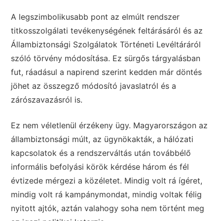
A legszimbolikusabb pont az elmúlt rendszer
titkosszolgálati tevékenységének feltárásáról és az
Állambiztonsági Szolgálatok Történeti Levéltáráról
szóló törvény módosítása. Ez sürgős tárgyalásban
fut, ráadásul a napirend szerint kedden már döntés
jöhet az összegző módosító javaslatról és a
zárószavazásról is.
Ez nem véletlenül érzékeny ügy. Magyarországon az
állambiztonsági múlt, az ügynökakták, a hálózati
kapcsolatok és a rendszerváltás után továbbélő
informális befolyási körök kérdése három és fél
évtizede mérgezi a közéletet. Mindig volt rá ígéret,
mindig volt rá kampánymondat, mindig voltak félig
nyitott ajtók, aztán valahogy soha nem történt meg