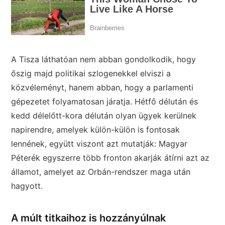
A Tisza láthatóan nem abban gondolkodik, hogy
őszig majd politikai szlogenekkel elviszi a
közvéleményt, hanem abban, hogy a parlamenti
gépezetet folyamatosan járatja. Hétfő délután és
kedd délelőtt-kora délután olyan ügyek kerülnek
napirendre, amelyek külön-külön is fontosak
lennének, együtt viszont azt mutatják: Magyar
Péterék egyszerre több fronton akarják átírni azt az
államot, amelyet az Orbán-rendszer maga után
hagyott.
A múlt titkaihoz is hozzányúlnak