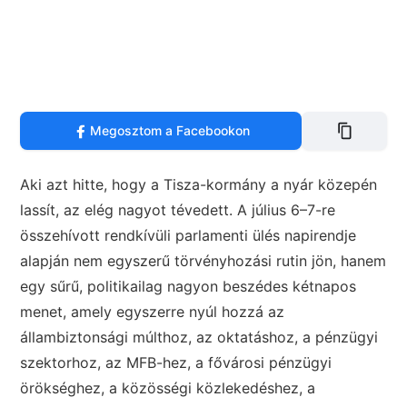
Megosztom a Facebookon
Aki azt hitte, hogy a Tisza-kormány a nyár közepén
lassít, az elég nagyot tévedett. A július 6–7-re
összehívott rendkívüli parlamenti ülés napirendje
alapján nem egyszerű törvényhozási rutin jön, hanem
egy sűrű, politikailag nagyon beszédes kétnapos
menet, amely egyszerre nyúl hozzá az
állambiztonsági múlthoz, az oktatáshoz, a pénzügyi
szektorhoz, az MFB-hez, a fővárosi pénzügyi
örökséghez, a közösségi közlekedéshez, a