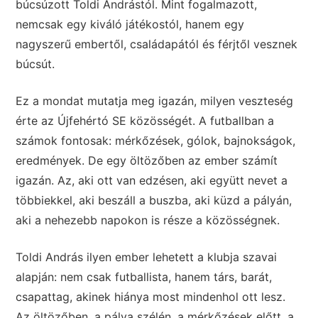
búcsúzott Toldi Andrástól. Mint fogalmazott,
nemcsak egy kiváló játékostól, hanem egy
nagyszerű embertől, családapától és férjtől vesznek
búcsút.
Ez a mondat mutatja meg igazán, milyen veszteség
érte az Újfehértó SE közösségét. A futballban a
számok fontosak: mérkőzések, gólok, bajnokságok,
eredmények. De egy öltözőben az ember számít
igazán. Az, aki ott van edzésen, aki együtt nevet a
többiekkel, aki beszáll a buszba, aki küzd a pályán,
aki a nehezebb napokon is része a közösségnek.
Toldi András ilyen ember lehetett a klubja szavai
alapján: nem csak futballista, hanem társ, barát,
csapattag, akinek hiánya most mindenhol ott lesz.
Az öltözőben, a pálya szélén, a mérkőzések előtt, a