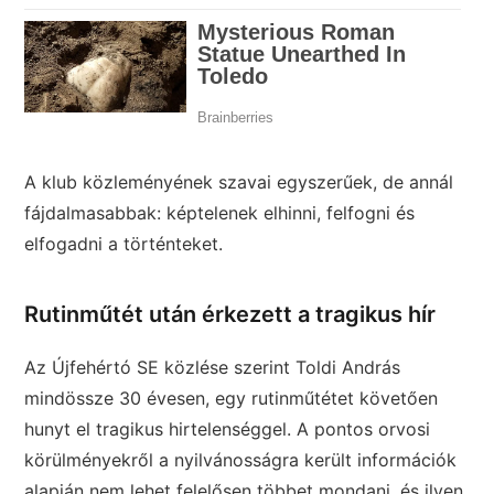
A klub közleményének szavai egyszerűek, de annál
fájdalmasabbak: képtelenek elhinni, felfogni és
elfogadni a történteket.
Rutinműtét után érkezett a tragikus hír
Az Újfehértó SE közlése szerint Toldi András
mindössze 30 évesen, egy rutinműtétet követően
hunyt el tragikus hirtelenséggel. A pontos orvosi
körülményekről a nyilvánosságra került információk
alapján nem lehet felelősen többet mondani, és ilyen