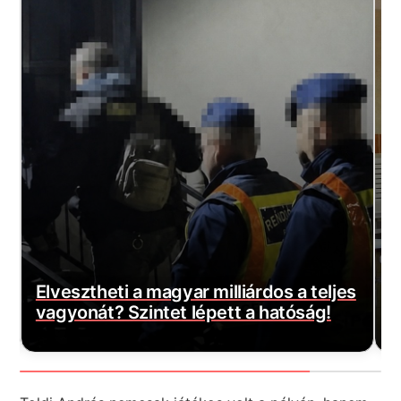
Döntött a kormány: nagy változás jön a
ljes
háziorvosi rendelőkben, erre
!
készüljenek a krónikus betegek