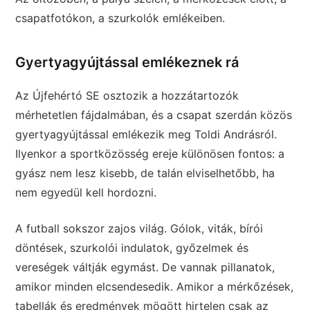
csapatfotókon, a szurkolók emlékeiben.
Gyertyagyújtással emlékeznek rá
Az Újfehértó SE osztozik a hozzátartozók
mérhetetlen fájdalmában, és a csapat szerdán közös
gyertyagyújtással emlékezik meg Toldi Andrásról.
Ilyenkor a sportközösség ereje különösen fontos: a
gyász nem lesz kisebb, de talán elviselhetőbb, ha
nem egyedül kell hordozni.
A futball sokszor zajos világ. Gólok, viták, bírói
döntések, szurkolói indulatok, győzelmek és
vereségek váltják egymást. De vannak pillanatok,
amikor minden elcsendesedik. Amikor a mérkőzések,
tabellák és eredmények mögött hirtelen csak az