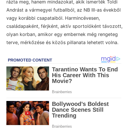
rázta meg, hanem mindazokat, akik ismerték Toldi
Andrást a vármegyei futballból, az NB III-as évekből
vagy korábbi csapataiból. Harmincévesen,
családapaként, férjként, aktív sportolóként távozott,
olyan korban, amikor egy embernek még rengeteg
terve, mérkőzése és közös pillanata lehetett volna.