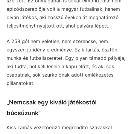
szerzett. Ez önmagában is sokat elmond róla: nem
epizódszereplője volt a magyar futballnak, hanem
olyan játékos, aki hosszú éveken át meghatározó
teljesítményt nyújtott ott, ahol pályára lépett.
A 258 gól nem véletlen, nem szerencse, nem
egyszeri jó idény eredménye. Ez kitartás, ösztön,
munka és futballszeretet. Egy olyan támadó pályája,
aki tudta, hol kell lennie a kapu előtt, és aki sok
csapatnak, sok szurkolónak adott emlékezetes
pillanatokat.
„Nemcsak egy kiváló játékostól
búcsúzunk”
Kiss Tamás vezetőedző megrendítő szavakkal