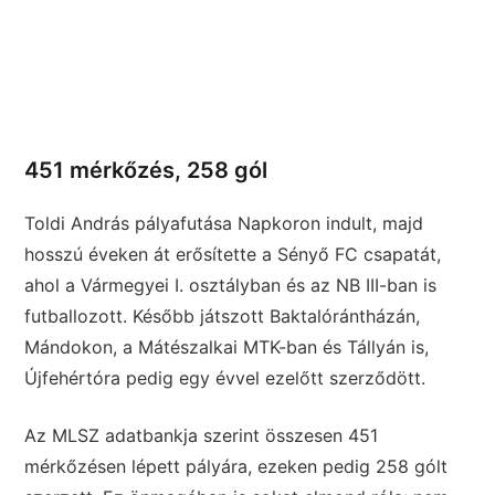
451 mérkőzés, 258 gól
Toldi András pályafutása Napkoron indult, majd
hosszú éveken át erősítette a Sényő FC csapatát,
ahol a Vármegyei I. osztályban és az NB III-ban is
futballozott. Később játszott Baktalórántházán,
Mándokon, a Mátészalkai MTK-ban és Tállyán is,
Újfehértóra pedig egy évvel ezelőtt szerződött.
Az MLSZ adatbankja szerint összesen 451
mérkőzésen lépett pályára, ezeken pedig 258 gólt