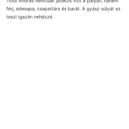
Toldi András nemcsak játékos volt a pályán, hanem
férj, édesapa, csapattárs és barát. A gyász súlyát ez
teszi igazán nehézzé.