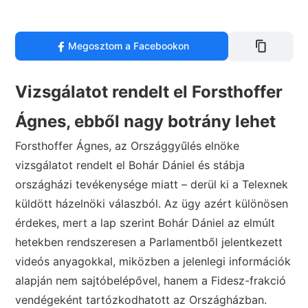
Megosztom a Facebookon
Vizsgálatot rendelt el Forsthoffer
Ágnes, ebből nagy botrány lehet
Forsthoffer Ágnes, az Országgyűlés elnöke
vizsgálatot rendelt el Bohár Dániel és stábja
országházi tevékenysége miatt – derül ki a Telexnek
küldött házelnöki válaszból. Az ügy azért különösen
érdekes, mert a lap szerint Bohár Dániel az elmúlt
hetekben rendszeresen a Parlamentből jelentkezett
videós anyagokkal, miközben a jelenlegi információk
alapján nem sajtóbelépővel, hanem a Fidesz-frakció
vendégeként tartózkodhatott az Országházban.