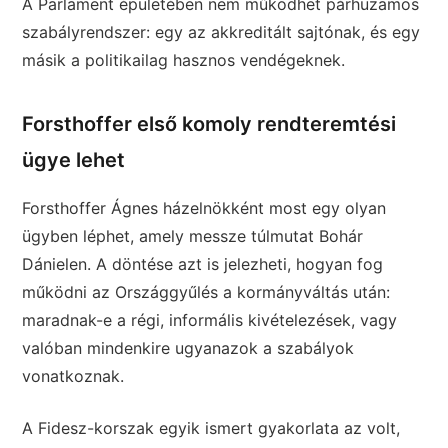
A Parlament épületében nem működhet párhuzamos
szabályrendszer: egy az akkreditált sajtónak, és egy
másik a politikailag hasznos vendégeknek.
Forsthoffer első komoly rendteremtési
ügye lehet
Forsthoffer Ágnes házelnökként most egy olyan
ügyben léphet, amely messze túlmutat Bohár
Dánielen. A döntése azt is jelezheti, hogyan fog
működni az Országgyűlés a kormányváltás után:
maradnak-e a régi, informális kivételezések, vagy
valóban mindenkire ugyanazok a szabályok
vonatkoznak.
A Fidesz-korszak egyik ismert gyakorlata az volt,