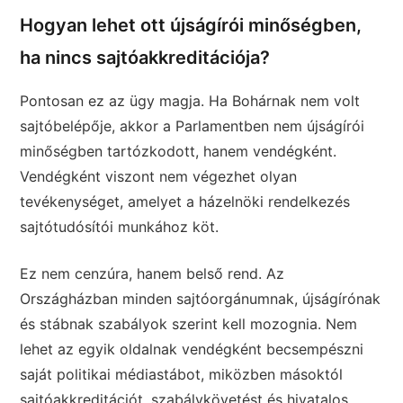
Hogyan lehet ott újságírói minőségben,
ha nincs sajtóakkreditációja?
Pontosan ez az ügy magja. Ha Bohárnak nem volt
sajtóbelépője, akkor a Parlamentben nem újságírói
minőségben tartózkodott, hanem vendégként.
Vendégként viszont nem végezhet olyan
tevékenységet, amelyet a házelnöki rendelkezés
sajtótudósítói munkához köt.
Ez nem cenzúra, hanem belső rend. Az
Országházban minden sajtóorgánumnak, újságírónak
és stábnak szabályok szerint kell mozognia. Nem
lehet az egyik oldalnak vendégként becsempészni
saját politikai médiastábot, miközben másoktól
sajtóakkreditációt, szabálykövetést és hivatalos