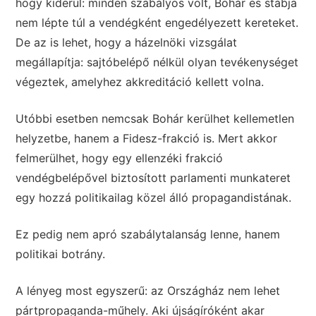
hogy kiderül: minden szabályos volt, Bohár és stábja
nem lépte túl a vendégként engedélyezett kereteket.
De az is lehet, hogy a házelnöki vizsgálat
megállapítja: sajtóbelépő nélkül olyan tevékenységet
végeztek, amelyhez akkreditáció kellett volna.
Utóbbi esetben nemcsak Bohár kerülhet kellemetlen
helyzetbe, hanem a Fidesz-frakció is. Mert akkor
felmerülhet, hogy egy ellenzéki frakció
vendégbelépővel biztosított parlamenti munkateret
egy hozzá politikailag közel álló propagandistának.
Ez pedig nem apró szabálytalanság lenne, hanem
politikai botrány.
A lényeg most egyszerű: az Országház nem lehet
pártpropaganda-műhely. Aki újságíróként akar