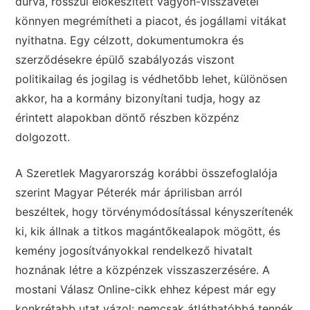
durva, rosszul előkészített vagyon-visszavétel
könnyen megrémítheti a piacot, és jogállami vitákat
nyithatna. Egy célzott, dokumentumokra és
szerződésekre épülő szabályozás viszont
politikailag és jogilag is védhetőbb lehet, különösen
akkor, ha a kormány bizonyítani tudja, hogy az
érintett alapokban döntő részben közpénz
dolgozott.
A Szeretlek Magyarország korábbi összefoglalója
szerint Magyar Péterék már áprilisban arról
beszéltek, hogy törvénymódosítással kényszerítenék
ki, kik állnak a titkos magántőkealapok mögött, és
kemény jogosítványokkal rendelkező hivatalt
hoznának létre a közpénzek visszaszerzésére. A
mostani Válasz Online-cikk ehhez képest már egy
konkrétabb utat vázol: nemcsak átláthatóbbá tennék