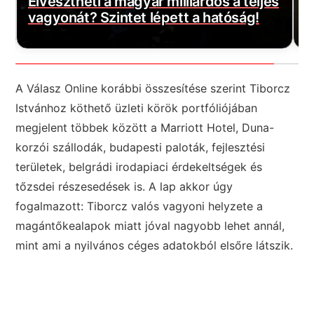
s
háziorvosi rendelőkben, erre
S
készüljenek a krónikus betegek
h
A Válasz Online korábbi összesítése szerint Tiborcz
Istvánhoz köthető üzleti körök portfóliójában
megjelent többek között a Marriott Hotel, Duna-
korzói szállodák, budapesti paloták, fejlesztési
területek, belgrádi irodapiaci érdekeltségek és
tőzsdei részesedések is. A lap akkor úgy
fogalmazott: Tiborcz valós vagyoni helyzete a
magántőkealapok miatt jóval nagyobb lehet annál,
mint ami a nyilvános céges adatokból elsőre látszik.